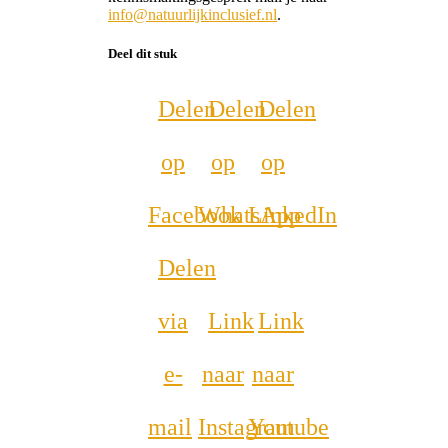
info@natuurlijkinclusief.nl
.
Deel dit stuk
Delen
Delen
Delen
op
op
op
Facebook
WhatsApp
LinkedIn
Delen
via
Link
Link
e-
naar
naar
mail
Instagram
Youtube