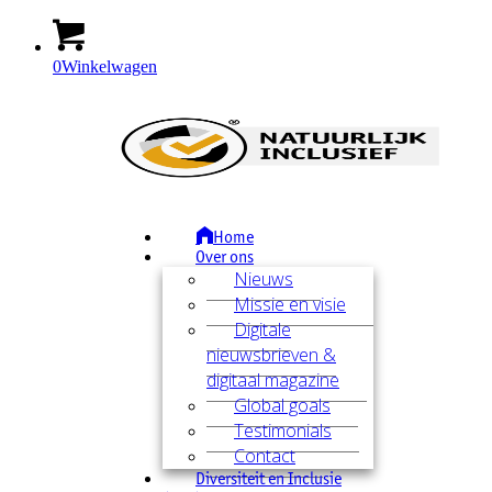
0
Winkelwagen
Home
Over ons
Nieuws
Missie en visie
Digitale
nieuwsbrieven &
digitaal magazine
Global goals
Testimonials
Contact
Diversiteit en Inclusie