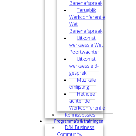
Banenafspraak
Terugblik
Werkconferentie
Wet
Banenafspraak
Uitkomst
werksessie Wet
Poortwachter
Uitkomst
werksessie 3-
gesprek
Muzikale
omlijsting
Het idee
achter de
Werkconferentie
Kennissessies
Programma’s & trainingen
D&I Business
Community,