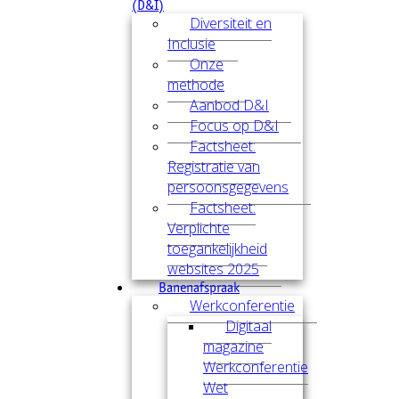
(D&I)
Diversiteit en
Inclusie
Onze
methode
Aanbod D&I
Focus op D&I
Factsheet:
Registratie van
persoonsgegevens
Factsheet:
Verplichte
toegankelijkheid
websites 2025
Banenafspraak
Werkconferentie
Digitaal
magazine
Werkconferentie
Wet