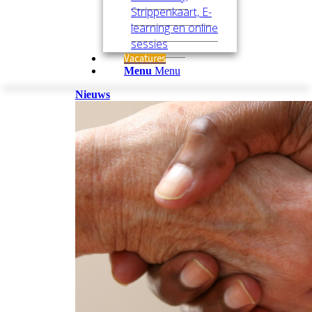
Strippenkaart, E-
learning en online
sessies
Vacatures
Menu
Menu
Nieuws