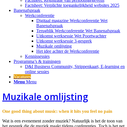
Factsheet: Registratie van persoonsgegevens
Factsheet: Verplichte toegankelijkheid websites 2025
Banenafspraak
Werkconferentie
Digitaal magazine Werkconferentie Wet
Banenafspraak
Terugblik Werkconferentie Wet Banenafspraak
Uitkomst werksessie Wet Poortwachter
Uitkomst werksessie 3-gesprek
Muzikale omlijsting
Het idee achter de Werkconferentie
Kennissessies
Programma’s & trainingen
D&I Business Community, Strippenkaart, E-learning en
online sessies
Vacatures
Menu
Menu
Muzikale omlijsting
One good thing about music: when it hits you feel no pain
Wat is een evenement zonder muziek? Natuurlijk is het de toon van
het gesprek die de muziek maakt tijdens conferenties. Toch is het net