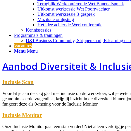
Terugblik Werkconferentie Wet Banenafspraak
Uitkomst werksessie Wet Poortwachter
Uitkomst werksessie 3-gesprek
Muzikale omlijsting
Het idee achter de Werkconferentie
Kennissessies
Programma’s & trainingen
D&I Business Community, Strippenkaart, E-learning en o
Vacatures
Menu
Menu
Aanbod Diversiteit & Inclusi
Inclusie Scan
Voordat je aan de slag gaat met inclusie op de werkvloer, wil je weten
geanonimiseerde vragenlijst, krijg jij inzicht in de diversiteit binne
fungeert deze als 0-meting voor de Inclusie Monitor.
Inclusie Monitor
Onze Inclusie Monitor gaat een stap verder! Niet alleen verkrijg je pe