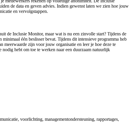
en je medewerkers rekenen op volledige anonimiteit. De Inclusie
j duiden de data en geven advies. Indien gewenst laten we zien hoe jouw
nicatie en vervolgstappen.
nuit de Inclusie Monitor, maar wat is nu een zinvolle start? Tijdens de
n minimaal één beslisser bevat. Tijdens dit intensieve programma heb
an meerwaarde zijn voor jouw organisatie en leer je hoe deze te
 je nodig hebt om toe te werken naar een duurzaam natuurlijk
mmunicatie, voorlichting, managementondersteuning, rapportages,