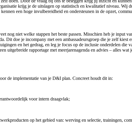
 zelf doen. Door de vraag bij ons te beleggen krijg jij inzicht en kunn
rganisatie krijg je de uitslagen op statistisch en kwalitatief niveau. Wi
We kennen een hoge invulbereidheid en ondersteunen in de opzet, commu
r weet nog niet welke stappen het beste passen. Misschien heb je input va
a. Dit doe je incompany met een ambassadeursgroep die je zelf kiest e
tuigingen en het gedrag, en leg je focus op de inclusie onderdelen die v
s een uitgebreide rapportage met meerjarenagenda en advies – alles wat
or de implementatie van je D&I plan. Concreet houdt dit in:
antwoordelijk voor intern draagvlak;
werkproducten op het gebied van: werving en selectie, trainingen, co