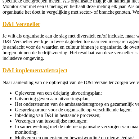
specifieke doelgroepen meten. Als organisatie mag je dit namelijk niet
Monitor start met een 0-meting en herhaalt deze meting elk jaar. Als o
organisatie het doet in vergelijking met sector- of branchegenoten. 
D&I Versneller
Je wilt als organisatie aan de slag met diversiteit en/of inclusie, maa
D&I Versneller werk je in twee dagdelen toe naar een meerjaren agend
je aandacht voor de waarden en cultuur binnen je organisatie, de over
borgen binnen de bedrijfsvoering. Het resultaat van deze versneller i
inclusieve omgeving.
D&I implementatietraject
Naar aanleiding van de opbrengst van de D&I Versneller zorgen we vo
Opleveren van een driejarig uitvoeringsplan;
Uitvoering geven aan uitvoeringsplan;
Het ondersteunen van de ambassadeursgroep en gezamenlijk ver
Gesprekspartner voor de organisatie op verschillende lagen;
Inbedding van D&I in bestaande processen;
Verzorgen van tussentijdse metingen;
In samenwerking met de interne organisatie verzorgen van maat
monitoring;
Motiveren en ondersteunen bewustwording en nieuw gedrag.