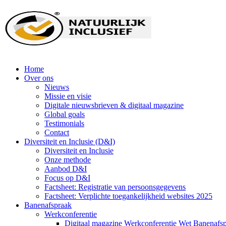
Home
Over ons
Nieuws
Missie en visie
Digitale nieuwsbrieven & digitaal magazine
Global goals
Testimonials
Contact
Diversiteit en Inclusie (D&I)
Diversiteit en Inclusie
Onze methode
Aanbod D&I
Focus op D&I
Factsheet: Registratie van persoonsgegevens
Factsheet: Verplichte toegankelijkheid websites 2025
Banenafspraak
Werkconferentie
Digitaal magazine Werkconferentie Wet Banenafs