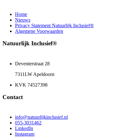
Home
Nieuws
Privacy Statement Natuurlijk Inclusief®
Algemene Voorwaarden
Natuurlijk Inclusief®
Deventerstraat 28
7311LW Apeldoorn
KVK 74527398
Contact
info@natuurlijkinclusief.nl
055-3031462
LinkedIn
Instagram