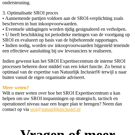
ondersteuning.
3. Optimalisatie SROI proces
• Aannemende partijen voldoen aan de SROI-verplichting zoals
beschreven in hun inkoopvoorwaarden.
• Eventuele uitdagingen worden tijdig gesignaleerd en verholpen.
• U heeft beschikking tot periodieke metingen van de voortgang op
SROI en evalueert op basis van de bijbehorende rapportages.
• Indien nodig, worden uw inkoopvoorwaarden bijgesteld teneinde
een effectieve aansluiting bij uw leveranciers te realiseren.
Indien gewenst kan het SROI Expertisecentrum de interne SROI
processen beheren door middel van een loket functie. Zo benut u
optimaal van de expertise van Natuurlijk Inclusief® terwijl u naar
buiten vanuit de eigen organisatie adviseert.
Meer weten?
Wilt u meer weten over hoe het SROI Expertisecentrum u kan
helpen om uw SROI inspanningen op strategisch, tactisch en
operationeel niveau naar een hoger plan te brengen? Neem dan
contact op via
sroi@natuurlijkinclusief.nl
Vragen of meer