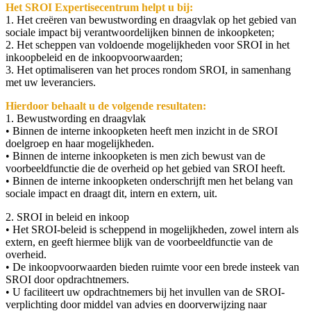
Het SROI Expertisecentrum helpt u bij:
1. Het creëren van bewustwording en draagvlak op het gebied van
sociale impact bij verantwoordelijken binnen de inkoopketen;
2. Het scheppen van voldoende mogelijkheden voor SROI in het
inkoopbeleid en de inkoopvoorwaarden;
3. Het optimaliseren van het proces rondom SROI, in samenhang
met uw leveranciers.
Hierdoor behaalt u de volgende resultaten:
1. Bewustwording en draagvlak
• Binnen de interne inkoopketen heeft men inzicht in de SROI
doelgroep en haar mogelijkheden.
• Binnen de interne inkoopketen is men zich bewust van de
voorbeeldfunctie die de overheid op het gebied van SROI heeft.
• Binnen de interne inkoopketen onderschrijft men het belang van
sociale impact en draagt dit, intern en extern, uit.
2. SROI in beleid en inkoop
• Het SROI-beleid is scheppend in mogelijkheden, zowel intern als
extern, en geeft hiermee blijk van de voorbeeldfunctie van de
overheid.
• De inkoopvoorwaarden bieden ruimte voor een brede insteek van
SROI door opdrachtnemers.
• U faciliteert uw opdrachtnemers bij het invullen van de SROI-
verplichting door middel van advies en doorverwijzing naar