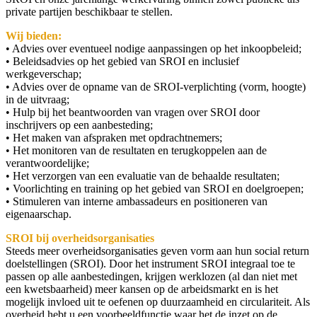
private partijen beschikbaar te stellen.
Wij bieden:
• Advies over eventueel nodige aanpassingen op het inkoopbeleid;
• Beleidsadvies op het gebied van SROI en inclusief
werkgeverschap;
• Advies over de opname van de SROI-verplichting (vorm, hoogte)
in de uitvraag;
• Hulp bij het beantwoorden van vragen over SROI door
inschrijvers op een aanbesteding;
• Het maken van afspraken met opdrachtnemers;
• Het monitoren van de resultaten en terugkoppelen aan de
verantwoordelijke;
• Het verzorgen van een evaluatie van de behaalde resultaten;
• Voorlichting en training op het gebied van SROI en doelgroepen;
• Stimuleren van interne ambassadeurs en positioneren van
eigenaarschap.
SROI bij overheidsorganisaties
Steeds meer overheidsorganisaties geven vorm aan hun social return
doelstellingen (SROI). Door het instrument SROI integraal toe te
passen op alle aanbestedingen, krijgen werklozen (al dan niet met
een kwetsbaarheid) meer kansen op de arbeidsmarkt en is het
mogelijk invloed uit te oefenen op duurzaamheid en circulariteit. Als
overheid hebt u een voorbeeldfunctie waar het de inzet op de