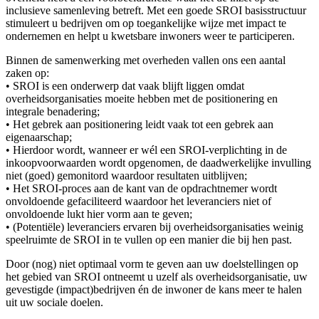
inclusieve samenleving betreft. Met een goede SROI basisstructuur
stimuleert u bedrijven om op toegankelijke wijze met impact te
ondernemen en helpt u kwetsbare inwoners weer te participeren.
Binnen de samenwerking met overheden vallen ons een aantal
zaken op:
• SROI is een onderwerp dat vaak blijft liggen omdat
overheidsorganisaties moeite hebben met de positionering en
integrale benadering;
• Het gebrek aan positionering leidt vaak tot een gebrek aan
eigenaarschap;
• Hierdoor wordt, wanneer er wél een SROI-verplichting in de
inkoopvoorwaarden wordt opgenomen, de daadwerkelijke invulling
niet (goed) gemonitord waardoor resultaten uitblijven;
• Het SROI-proces aan de kant van de opdrachtnemer wordt
onvoldoende gefaciliteerd waardoor het leveranciers niet of
onvoldoende lukt hier vorm aan te geven;
• (Potentiële) leveranciers ervaren bij overheidsorganisaties weinig
speelruimte de SROI in te vullen op een manier die bij hen past.
Door (nog) niet optimaal vorm te geven aan uw doelstellingen op
het gebied van SROI ontneemt u uzelf als overheidsorganisatie, uw
gevestigde (impact)bedrijven én de inwoner de kans meer te halen
uit uw sociale doelen.