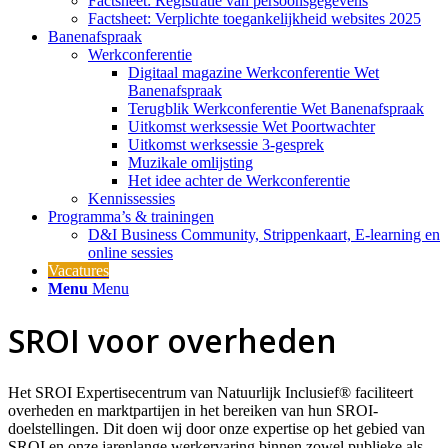
Factsheet: Registratie van persoonsgegevens
Factsheet: Verplichte toegankelijkheid websites 2025
Banenafspraak
Werkconferentie
Digitaal magazine Werkconferentie Wet
Banenafspraak
Terugblik Werkconferentie Wet Banenafspraak
Uitkomst werksessie Wet Poortwachter
Uitkomst werksessie 3-gesprek
Muzikale omlijsting
Het idee achter de Werkconferentie
Kennissessies
Programma’s & trainingen
D&I Business Community, Strippenkaart, E-learning en
online sessies
Vacatures
Menu
Menu
SROI voor overheden
Het SROI Expertisecentrum van Natuurlijk Inclusief® faciliteert
overheden en marktpartijen in het bereiken van hun SROI-
doelstellingen. Dit doen wij door onze expertise op het gebied van
SROI en onze jarenlange werkervaring binnen zowel publieke als