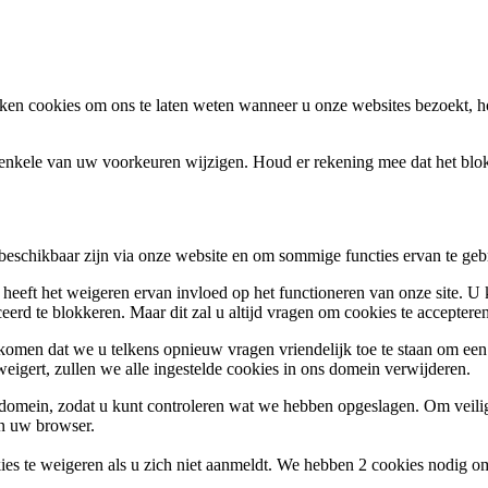
en cookies om ons te laten weten wanneer u onze websites bezoekt, h
k enkele van uw voorkeuren wijzigen. Houd er rekening mee dat het bl
 beschikbaar zijn via onze website en om sommige functies ervan te geb
 heeft het weigeren ervan invloed op het functioneren van onze site. U
ceerd te blokkeren. Maar dit zal u altijd vragen om cookies te accepte
omen dat we u telkens opnieuw vragen vriendelijk toe te staan om een c
weigert, zullen we alle ingestelde cookies in ons domein verwijderen.
s domein, zodat u kunt controleren wat we hebben opgeslagen. Om vei
an uw browser.
ies te weigeren als u zich niet aanmeldt. We hebben 2 cookies nodig o