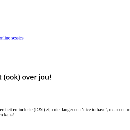
nline sessies
 (ook) over jou!
rsiteit en inclusie (D&I) zijn niet langer een ‘nice to have’, maar een
en kans!