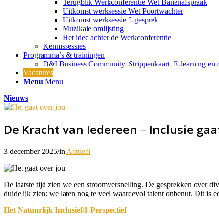
Terugblik Werkconferentie Wet Banenafspraak
Uitkomst werksessie Wet Poortwachter
Uitkomst werksessie 3-gesprek
Muzikale omlijsting
Het idee achter de Werkconferentie
Kennissessies
Programma’s & trainingen
D&I Business Community, Strippenkaart, E-learning en o
Vacatures
Menu
Menu
Nieuws
De Kracht van Iedereen – Inclusie gaat
3 december 2025
/
in
Actueel
De laatste tijd zien we een stroomversnelling. De gesprekken over dive
duidelijk zien: we laten nog te veel waardevol talent onbenut. Dit is e
Het Natuurlijk Inclusief® Perspectief