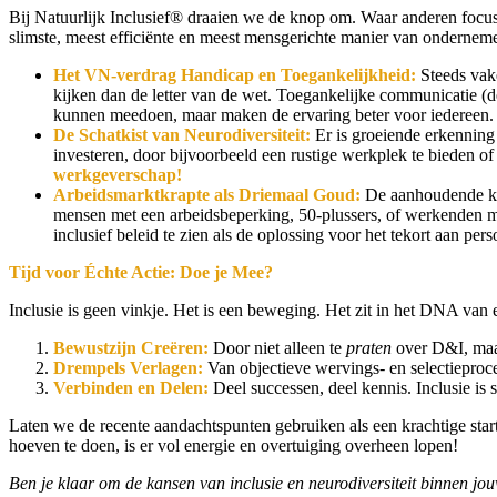
Bij Natuurlijk Inclusief® draaien we de knop om. Waar anderen focuss
slimste, meest efficiënte en meest mensgerichte manier van onderne
Het VN-verdrag Handicap en Toegankelijkheid:
Steeds vake
kijken dan de letter van de wet. Toegankelijke communicatie (d
kunnen meedoen, maar maken de ervaring beter voor iedereen.
De Schatkist van Neurodiversiteit:
Er is groeiende erkenning 
investeren, door bijvoorbeeld een rustige werkplek te bieden of 
werkgeverschap!
Arbeidsmarktkrapte als Driemaal Goud:
De aanhoudende krap
mensen met een arbeidsbeperking, 50-plussers, of werkenden m
inclusief beleid te zien als de oplossing voor het tekort aan pers
Tijd voor Échte Actie: Doe je Mee?
Inclusie is geen vinkje. Het is een beweging. Het zit in het DNA van een
Bewustzijn Creëren:
Door niet alleen te
praten
over D&I, maa
Drempels Verlagen:
Van objectieve wervings- en selectieproc
Verbinden en Delen:
Deel successen, deel kennis. Inclusie is
Laten we de recente aandachtspunten gebruiken als een krachtige star
hoeven te doen, is er vol energie en overtuiging overheen lopen!
Ben je klaar om de kansen van inclusie en neurodiversiteit binnen jou