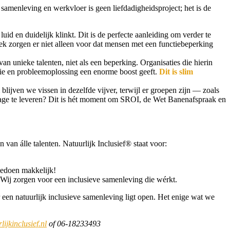
amenleving en werkvloer is geen liefdadigheidsproject; het is de
uid en duidelijk klinkt. Dit is de perfecte aanleiding om verder te
ek zorgen er niet alleen voor dat mensen met een functiebeperking
n unieke talenten, niet als een beperking. Organisaties die hierin
ovatie en probleemoplossing een enorme boost geeft.
Dit is slim
ijven we vissen in dezelfde vijver, terwijl er groepen zijn — zoals
rage te leveren? Dit is hét moment om SROI, de Wet Banenafspraak en
n van álle talenten. Natuurlijk Inclusief® staat voor:
eedoen makkelijk!
. Wij zorgen voor een inclusieve samenleving die wérkt.
 een natuurlijk inclusieve samenleving ligt open. Het enige wat we
ijkinclusief.nl
of 06-18233493