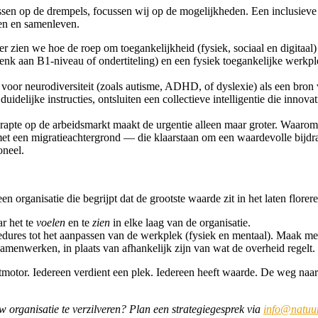
en op de drempels, focussen wij op de mogelijkheden. Een inclusieve s
men en samenleven.
r zien we hoe de roep om toegankelijkheid (fysiek, sociaal en digitaal) l
enk aan B1-niveau of ondertiteling) en een fysiek toegankelijke werkpl
voor neurodiversiteit (zoals autisme, ADHD, of dyslexie) als een bron va
duidelijke instructies, ontsluiten een collectieve intelligentie die inn
te op de arbeidsmarkt maakt de urgentie alleen maar groter. Waarom bl
et een migratieachtergrond — die klaarstaan om een waardevolle bijd
oneel.
 organisatie die begrijpt dat de grootste waarde zit in het laten florere
r het te
voelen
en te
zien
in elke laag van de organisatie.
edures tot het aanpassen van de werkplek (fysiek en mentaal). Maak m
 samenwerken, in plaats van afhankelijk zijn van wat de overheid regelt
tmotor. Iedereen verdient een plek. Iedereen heeft waarde. De weg naar
w organisatie te verzilveren? Plan een strategiegesprek via
info@natuurl