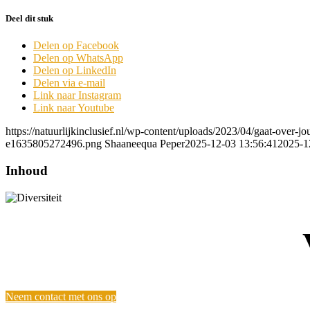
Deel dit stuk
Delen op Facebook
Delen op WhatsApp
Delen op LinkedIn
Delen via e-mail
Link naar Instagram
Link naar Youtube
https://natuurlijkinclusief.nl/wp-content/uploads/2023/04/gaat-over-jo
e1635805272496.png
Shaaneequa Peper
2025-12-03 13:56:41
2025-1
Inhoud
Neem contact met ons op