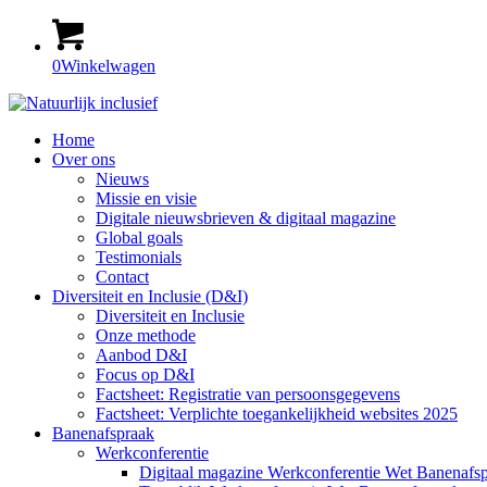
0
Winkelwagen
Home
Over ons
Nieuws
Missie en visie
Digitale nieuwsbrieven & digitaal magazine
Global goals
Testimonials
Contact
Diversiteit en Inclusie (D&I)
Diversiteit en Inclusie
Onze methode
Aanbod D&I
Focus op D&I
Factsheet: Registratie van persoonsgegevens
Factsheet: Verplichte toegankelijkheid websites 2025
Banenafspraak
Werkconferentie
Digitaal magazine Werkconferentie Wet Banenafs