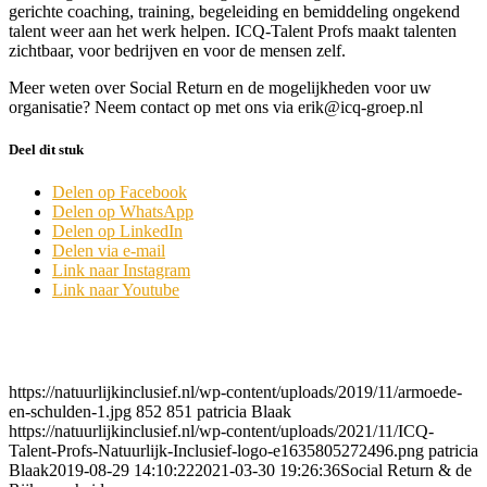
gerichte coaching, training, begeleiding en bemiddeling ongekend
talent weer aan het werk helpen. ICQ-Talent Profs maakt talenten
zichtbaar, voor bedrijven en voor de mensen zelf.
Meer weten over Social Return en de mogelijkheden voor uw
organisatie? Neem contact op met ons via erik@icq-groep.nl
Deel dit stuk
Delen op Facebook
Delen op WhatsApp
Delen op LinkedIn
Delen via e-mail
Link naar Instagram
Link naar Youtube
https://natuurlijkinclusief.nl/wp-content/uploads/2019/11/armoede-
en-schulden-1.jpg
852
851
patricia Blaak
https://natuurlijkinclusief.nl/wp-content/uploads/2021/11/ICQ-
Talent-Profs-Natuurlijk-Inclusief-logo-e1635805272496.png
patricia
Blaak
2019-08-29 14:10:22
2021-03-30 19:26:36
Social Return & de