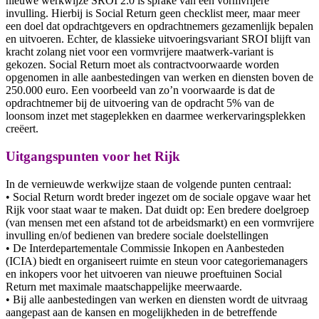
nieuwe werkwijze SROI 2.0 is sprake van een vormvrijere
invulling. Hierbij is Social Return geen checklist meer, maar meer
een doel dat opdrachtgevers en opdrachtnemers gezamenlijk bepalen
en uitvoeren. Echter, de klassieke uitvoeringsvariant SROI blijft van
kracht zolang niet voor een vormvrijere maatwerk-variant is
gekozen. Social Return moet als contractvoorwaarde worden
opgenomen in alle aanbestedingen van werken en diensten boven de
250.000 euro. Een voorbeeld van zo’n voorwaarde is dat de
opdrachtnemer bij de uitvoering van de opdracht 5% van de
loonsom inzet met stageplekken en daarmee werkervaringsplekken
creëert.
Uitgangspunten voor het Rijk
In de vernieuwde werkwijze staan de volgende punten centraal:
• Social Return wordt breder ingezet om de sociale opgave waar het
Rijk voor staat waar te maken. Dat duidt op: Een bredere doelgroep
(van mensen met een afstand tot de arbeidsmarkt) en een vormvrijere
invulling en/of bedienen van bredere sociale doelstellingen
• De Interdepartementale Commissie Inkopen en Aanbesteden
(ICIA) biedt en organiseert ruimte en steun voor categoriemanagers
en inkopers voor het uitvoeren van nieuwe proeftuinen Social
Return met maximale maatschappelijke meerwaarde.
• Bij alle aanbestedingen van werken en diensten wordt de uitvraag
aangepast aan de kansen en mogelijkheden in de betreffende