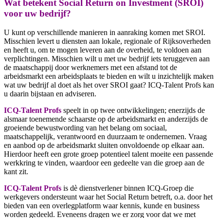
Wat betekent Social Return on Investment (SROI)
voor uw bedrijf?
U kunt op verschillende manieren in aanraking komen met SROI.
Misschien levert u diensten aan lokale, regionale of Rijksoverheden
en heeft u, om te mogen leveren aan de overheid, te voldoen aan
verplichtingen. Misschien wilt u met uw bedrijf iets teruggeven aan
de maatschappij door werknemers met een afstand tot de
arbeidsmarkt een arbeidsplaats te bieden en wilt u inzichtelijk maken
wat uw bedrijf al doet als het over SROI gaat? ICQ-Talent Profs kan
u daarin bijstaan en adviseren.
ICQ-Talent Profs
speelt in op twee ontwikkelingen; enerzijds de
alsmaar toenemende schaarste op de arbeidsmarkt en anderzijds de
groeiende bewustwording van het belang om sociaal,
maatschappelijk, verantwoord en duurzaam te ondernemen. Vraag
en aanbod op de arbeidsmarkt sluiten onvoldoende op elkaar aan.
Hierdoor heeft een grote groep potentieel talent moeite een passende
werkkring te vinden, waardoor een gedeelte van die groep aan de
kant zit.
ICQ-Talent Profs
is dè dienstverlener binnen ICQ-Groep die
werkgevers ondersteunt waar het Social Return betreft, o.a. door het
bieden van een overlegplatform waar kennis, kunde en business
worden gedeeld. Eveneens dragen we er zorg voor dat we met