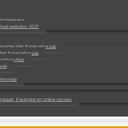
oonsgegevens
jkheid websites 2025
ferentie Wet Banenafspraak
 Wet Banenafspraak
oortwachter
prek
ferentie
kaart, E-learning en online sessies