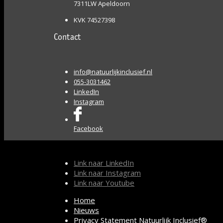
7311LW Apeldoorn
KVK 74527398
Contact
info@natuurlijkinclusief.nl
055-3031462
LinkedIn
Instagram
Facebook
Link naar LinkedIn
Link naar Instagram
Link naar Youtube
Home
Nieuws
Privacy Statement Natuurlijk Inclusief®