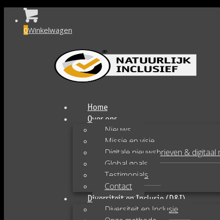
0
Winkelwagen
Home
Over ons
Nieuws
Missie en visie
Digitale nieuwsbrieven & digitaal
Global goals
Testimonials
Contact
Diversiteit en Inclusie (D&I)
Diversiteit en Inclusie