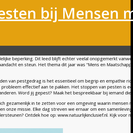
Pesten bij Mensen 
delijke beperking. Dit leed blijft echter veelal onopgemerkt vanw
aandacht en steun. Het thema dit jaar was “Mens en Maatschappij
rijden van pestgedrag is het essentieel om begrip en empathie ri
it probleem effectief aan te pakken. Het stoppen van pesten is e
 anderen. Word jij gepest? Maak het bespreekbaar bij iemand die 
ich gezamenlijk in te zetten voor een omgeving waarin mensen me
 kansen onze missie. Elke dag streven we ernaar om een samenleving
ersteunen? Ontdek hoe op: www.natuurlijkinclusief.nl. Kijk voor 