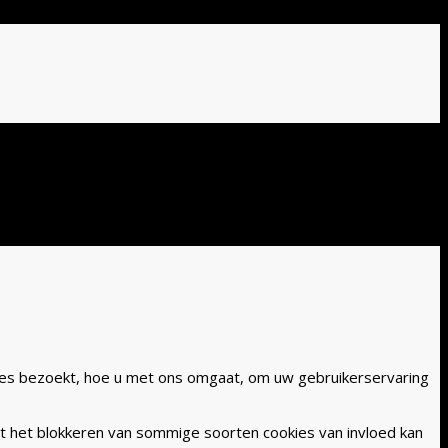
k te houden. Door verder te gaan, ga je hiermee akkoord.
es bezoekt, hoe u met ons omgaat, om uw gebruikerservaring
at het blokkeren van sommige soorten cookies van invloed kan