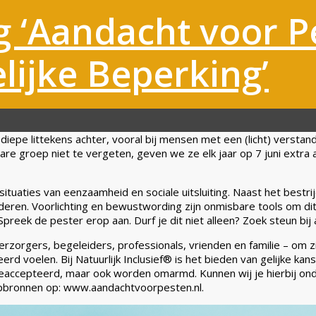
g ‘Aandacht voor 
lijke Beperking’
iepe littekens achter, vooral bij mensen met een (licht) verstan
e groep niet te vergeten, geven we ze elk jaar op 7 juni extra 
situaties van eenzaamheid en sociale uitsluiting. Naast het best
rderen. Voorlichting en bewustwording zijn onmisbare tools om d
preek de pester erop aan. Durf je dit niet alleen? Zoek steun bij
zorgers, begeleiders, professionals, vrienden en familie – om z
eerd voelen. Bij Natuurlijk Inclusief®️ is het bieden van gelijke
n geaccepteerd, maar ook worden omarmd. Kunnen wij je hierbij ond
lpbronnen op: www.aandachtvoorpesten.nl.