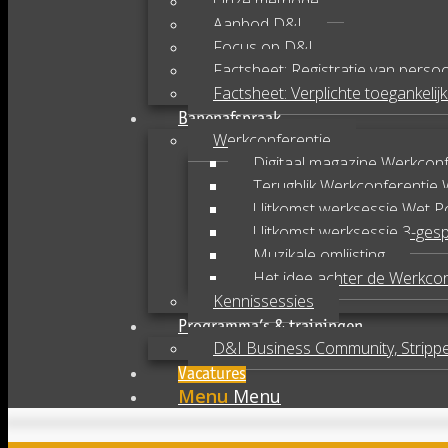
Onze methode
Aanbod D&I
Focus op D&I
Factsheet: Registratie van pers
Factsheet: Verplichte toegankeli
Banenafspraak
Werkconferentie
Digitaal magazine Werkcon
Terugblik Werkconferentie
Uitkomst werksessie Wet P
Uitkomst werksessie 3-ges
Muzikale omlijsting
Het idee achter de Werkcon
Kennissessies
Programma’s & trainingen
D&I Business Community, Strippen
Vacatures
Menu
Menu