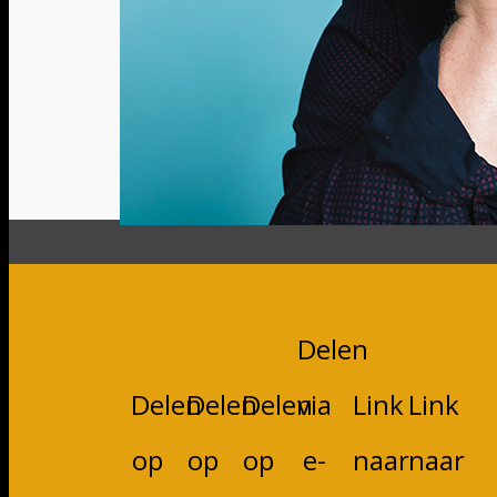
Deel dit stuk
Delen
Delen
Delen
Delen
via
Link
Link
op
op
op
e-
naar
naar