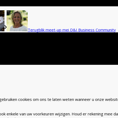
Terugblik meet-up mei D&I Business Community
uiken cookies om onze website toegankelijk en gebruiksvriendelij
gebruiken cookies om ons te laten weten wanneer u onze websit
t ook enkele van uw voorkeuren wijzigen. Houd er rekening mee d