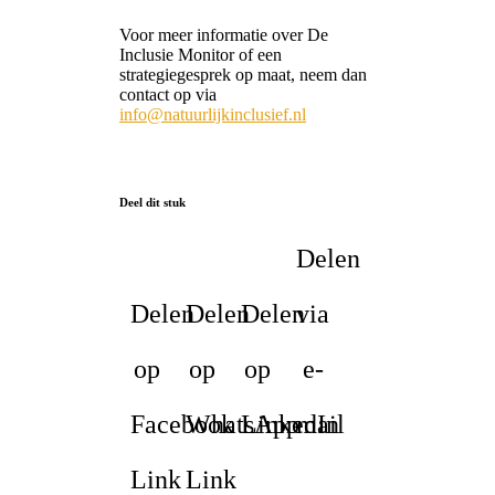
Voor meer informatie over De
Inclusie Monitor of een
strategiegesprek op maat, neem dan
contact op via
info@natuurlijkinclusief.nl
Deel dit stuk
Delen
Delen
Delen
Delen
via
op
op
op
e-
Facebook
WhatsApp
LinkedIn
mail
Link
Link