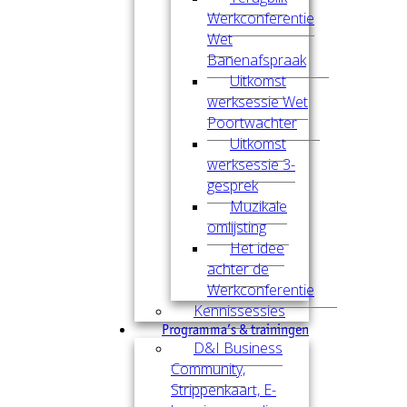
Werkconferentie
Wet
Banenafspraak
Uitkomst
werksessie Wet
Poortwachter
Uitkomst
werksessie 3-
gesprek
Muzikale
omlijsting
Het idee
achter de
Werkconferentie
Kennissessies
Programma’s & trainingen
D&I Business
Community,
Strippenkaart, E-