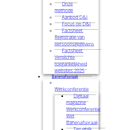
Onze
methode
Aanbod D&I
Focus op D&I
Factsheet:
Registratie van
persoonsgegevens
Factsheet:
Verplichte
toegankelijkheid
websites 2025
Banenafspraak
Werkconferentie
Digitaal
magazine
Werkconferentie
Wet
Banenafspraak
Terugblik