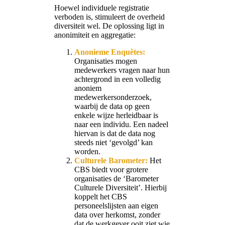
Hoewel individuele registratie
verboden is, stimuleert de overheid
diversiteit wel. De oplossing ligt in
anonimiteit en aggregatie:
Anonieme Enquêtes:
Organisaties mogen
medewerkers vragen naar hun
achtergrond in een volledig
anoniem
medewerkersonderzoek,
waarbij de data op geen
enkele wijze herleidbaar is
naar een individu. Een nadeel
hiervan is dat de data nog
steeds niet ‘gevolgd’ kan
worden.
Culturele Barometer:
Het
CBS biedt voor grotere
organisaties de ‘Barometer
Culturele Diversiteit’. Hierbij
koppelt het CBS
personeelslijsten aan eigen
data over herkomst, zonder
dat de werkgever ooit ziet wie