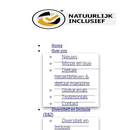
Home
Over ons
Nieuws
Missie en visie
Digitale
nieuwsbrieven &
digitaal magazine
Global goals
Testimonials
Contact
Diversiteit en Inclusie
(D&I)
Diversiteit en
Inclusie