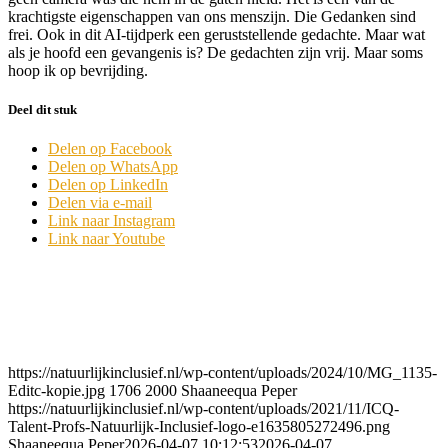
krachtigste eigenschappen van ons menszijn. Die Gedanken sind
frei. Ook in dit AI-tijdperk een geruststellende gedachte. Maar wat
als je hoofd een gevangenis is? De gedachten zijn vrij. Maar soms
hoop ik op bevrijding.
Deel dit stuk
Delen op Facebook
Delen op WhatsApp
Delen op LinkedIn
Delen via e-mail
Link naar Instagram
Link naar Youtube
https://natuurlijkinclusief.nl/wp-content/uploads/2024/10/MG_1135-
Editc-kopie.jpg
1706
2000
Shaaneequa Peper
https://natuurlijkinclusief.nl/wp-content/uploads/2021/11/ICQ-
Talent-Profs-Natuurlijk-Inclusief-logo-e1635805272496.png
Shaaneequa Peper
2026-04-07 10:12:53
2026-04-07