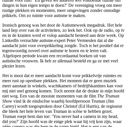
ruimte voor rust? En geven we anderen wel voldoende ruimte om
dingen in hun eigen tempo te doen?’ De vereniging vroeg om meer
rustige plekken en momenten, meer omgevingen zonder onnodige
prikkels. Om zo ruimte voor autisme te maken.
Ironisch genoeg was het door de Autismeweek megadruk. Het hele
land liep over van de activiteiten, zo leek het. Ook op de radio, op tv
en in de kranten werd er volop aandacht besteed aan deze week. Op
LinkedIn verzuchtte autisme-expert Peter Vermeulen dat al die
aandacht juist voor overprikkeling zorgde. Toch is het positief dat er
tegenwoordig zoveel over autisme te horen en te leren valt.
Afgelopen periode kwam een recordaantal boeken uit van
autistische vrouwen. Ik heb ze allemaal besteld en ga ze met veel
plezier lezen.
Het is mooi dat er meer aandacht komt voor prikkelvrije ruimtes en
meer rust op openbare plekken. Het moment dat er geen muziek
meer aanstaat in winkels, wachtkamers of bedrijfskantines kan voor
mij niet snel genoeg komen. Toch neemt dat de drukte in mijn hoofd
niet weg. Een van de mooiste momenten van de film
The Truman
Show
vind ik de eindscène waarbij hoofdpersoon Truman (Jim
Carrey) wordt toegesproken door Christof (Ed Harris), de regisseur
die bleek het hele leven van Truman in scène te hebben gezet.
Truman roept hem dan toe: ‘You never had a camera in my head,
did you?’ Zijn hoofd was de enige plek waar hij vrij kon zijn, waar
géén camera was die hem in de gaten hield. Het is een van de