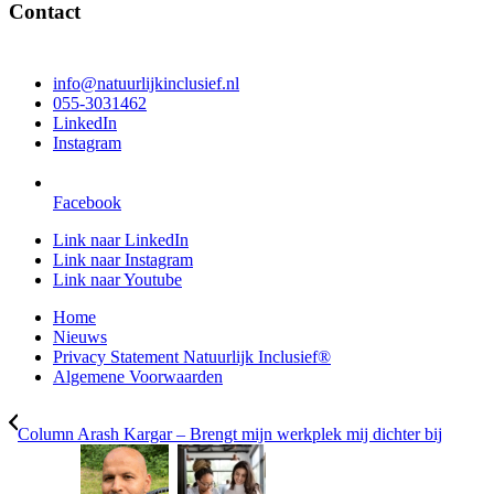
Contact
info@natuurlijkinclusief.nl
055-3031462
LinkedIn
Instagram
Facebook
Link naar LinkedIn
Link naar Instagram
Link naar Youtube
Home
Nieuws
Privacy Statement Natuurlijk Inclusief®
Algemene Voorwaarden
Column Arash Kargar – Brengt mijn werkplek mij dichter bij