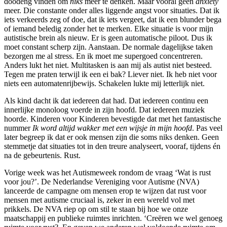
doodeng vinden om
niks
meer te denken. Maar vooral geen
anxiety
meer. Die constante onder alles liggende angst voor situaties. Dat ik
iets verkeerds zeg of doe, dat ik iets vergeet, dat ik een blunder bega
of iemand beledig zonder het te merken. Elke situatie is voor mijn
autistische brein als nieuw. Er is geen automatische piloot. Dus ik
moet constant scherp zijn. Aanstaan. De normale dagelijkse taken
bezorgen me al stress. En ik moet me supergoed concentreren.
Anders lukt het niet. Multitasken is aan mij als autist niet besteed.
Tegen me praten terwijl ik een ei bak? Liever niet. Ik heb niet voor
niets een automatenrijbewijs. Schakelen lukte mij letterlijk niet.
Als kind dacht ik dat iedereen dat had. Dat iedereen continu een
innerlijke monoloog voerde in zijn hoofd. Dat iedereen muziek
hoorde. Kinderen voor Kinderen bevestigde dat met het fantastische
nummer
Ik word altijd wakker met een wijsje in mijn hoofd
. Pas veel
later begreep ik dat er ook mensen zijn die soms niks denken. Geen
stemmetje dat situaties tot in den treure analyseert, vooraf, tijdens én
na de gebeurtenis. Rust.
Vorige week was het Autismeweek rondom de vraag ‘Wat is rust
voor jou?’. De Nederlandse Vereniging voor Autisme (NVA)
lanceerde de campagne om mensen erop te wijzen dat rust voor
mensen met autisme cruciaal is, zeker in een wereld vol met
prikkels. De NVA riep op om stil te staan bij hoe we onze
maatschappij en publieke ruimtes inrichten. ‘Creëren we wel genoeg