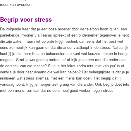
meer kan overzien.
Begrip voor stress
De volgende keer dat je een boze moeder door de telefoon hoort gillen, een
paniekerige inwoner via Teams spreekt of een ondernemer tegenover je hebt
die zijn zaken maar niet op orde krijgt, bedenk dan eens dat het best wel
eens zo moeilijk kan gaan omdat die ander vastloopt in de stress. Natuurlijk
hoef jij je niet naar te laten behandelen. Je kunt wel keuzes maken in hoe je
reageert. Straf je wangedrag meteen af of kijk je samen met die ander naar
de oorzaak van die reactie? Sluit je het loket zodra iets ‘niet van jou’ is of
verwijs je door naar iemand die wel kan helpen? Het belangrijkste is dat je je
realiseert wat stress allemaal met een mens kan doen. Het begrip dat jij
vandaag toont, krijg je morgen zelf graag van die ander. Ook begrip doet iets
met een mens…en laat dat nu eens heel goed werken tegen stress!