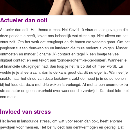
Actueler dan ooit
Actueler dan ooit: Het thema stress. Het Covid-19 virus en alle gevolgen die
deze pandemie heeft, levert ons behoorlijk wat stress op. Niet alleen om het
virus zelf. Om het werk dat terugloopt en de banen die verloren gaan. Om het
jongleren tussen thuiswerken en kinderen die thuis onderwijs volgen. Minder
ontmoeten en minder (lichamelijk) contact en tegelijk een beetje te veel
digitaal contact en een tekort aan ‘zonder-scherm-lekker-buiten’. Wanneer je
al financiële uitdagingen had, dan loop je het risico dat dit meer wordt. En
voelde je je al eenzaam, dan is de kans groot dat dit nu erger is. Wanneer je
snakte naar het einde van deze lockdown, zakt de moed je in de schoenen
bij het idee dat deze met drie weken is verlengd. Al met al een enorme extra
stressfactor en geen zekerheid over wanneer die verdwijnt. Dat doet iets met
een mens.
Invloed van stress
Het leven in langdurige stress, om wat voor reden dan ook, heeft enorme
gevolgen voor mensen. Het beïnvloedt hun denkvermogen en gedrag. Dat