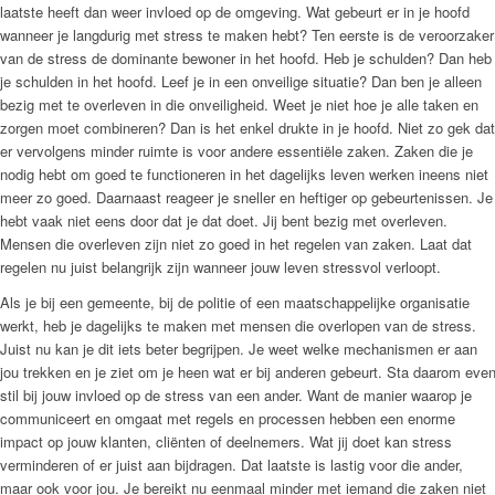
laatste heeft dan weer invloed op de omgeving. Wat gebeurt er in je hoofd
wanneer je langdurig met stress te maken hebt? Ten eerste is de veroorzaker
van de stress de dominante bewoner in het hoofd. Heb je schulden? Dan heb
je schulden in het hoofd. Leef je in een onveilige situatie? Dan ben je alleen
bezig met te overleven in die onveiligheid. Weet je niet hoe je alle taken en
zorgen moet combineren? Dan is het enkel drukte in je hoofd. Niet zo gek dat
er vervolgens minder ruimte is voor andere essentiële zaken. Zaken die je
nodig hebt om goed te functioneren in het dagelijks leven werken ineens niet
meer zo goed. Daarnaast reageer je sneller en heftiger op gebeurtenissen. Je
hebt vaak niet eens door dat je dat doet. Jij bent bezig met overleven.
Mensen die overleven zijn niet zo goed in het regelen van zaken. Laat dat
regelen nu juist belangrijk zijn wanneer jouw leven stressvol verloopt.
Als je bij een gemeente, bij de politie of een maatschappelijke organisatie
werkt, heb je dagelijks te maken met mensen die overlopen van de stress.
Juist nu kan je dit iets beter begrijpen. Je weet welke mechanismen er aan
jou trekken en je ziet om je heen wat er bij anderen gebeurt. Sta daarom eve
stil bij jouw invloed op de stress van een ander. Want de manier waarop je
communiceert en omgaat met regels en processen hebben een enorme
impact op jouw klanten, cliënten of deelnemers. Wat jij doet kan stress
verminderen of er juist aan bijdragen. Dat laatste is lastig voor die ander,
maar ook voor jou. Je bereikt nu eenmaal minder met iemand die zaken niet