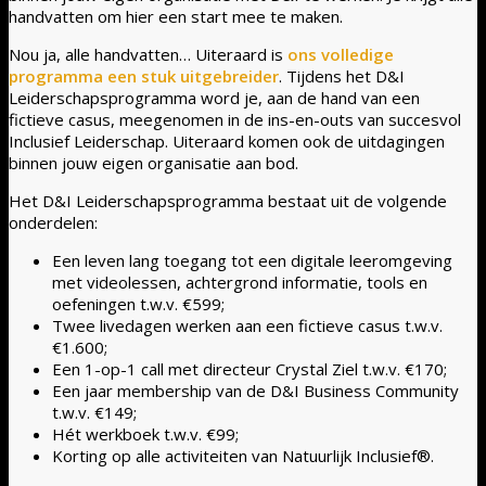
handvatten om hier een start mee te maken.
Nou ja, alle handvatten… Uiteraard is
ons volledige
programma een stuk uitgebreider
. Tijdens het D&I
Leiderschapsprogramma word je, aan de hand van een
fictieve casus, meegenomen in de ins-en-outs van succesvol
Inclusief Leiderschap. Uiteraard komen ook de uitdagingen
binnen jouw eigen organisatie aan bod.
Het D&I Leiderschapsprogramma bestaat uit de volgende
onderdelen:
Een leven lang toegang tot een digitale leeromgeving
met videolessen, achtergrond informatie, tools en
oefeningen t.w.v. €599;
Twee livedagen werken aan een fictieve casus t.w.v.
€1.600;
Een 1-op-1 call met directeur Crystal Ziel t.w.v. €170;
Een jaar membership van de D&I Business Community
t.w.v. €149;
Hét werkboek t.w.v. €99;
Korting op alle activiteiten van Natuurlijk Inclusief®.