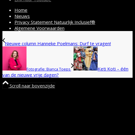
Home
Nieuws
Privacy Statement Natuurlijk Inclusief®
Algemene Voorwaarden
Nieuwe column Hanneke Poelmans: Durf te vragen!
Keti Koti – één
Fotografie: Bianca Toeps
van de nieuwe vrije dagen?
Scroll naar bovenzijde