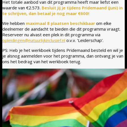
Het totale aanbod van dit programma heeft maar liefst een
waarde van €2.573.
Besluit jij je tijdens Pridemaand (juni) in
te schrijven, dan betaal je nog maar €600!
We hebben
maximaal 8 plaatsen beschikbaar
om elke
deelnemer de aandacht te bieden die dit programma vraagt.
Reserveer nu alvast een plek in dit programma via
opleidingen@natuurlijkinclusief.nl
o.v.v. ‘Leiderschap’.
PS: Heb je het werkboek tijdens Pridemaand besteld en wil je
je alsnog aanmelden voor het programma, dan ontvang je van
ons het bedrag van het werkboek terug.