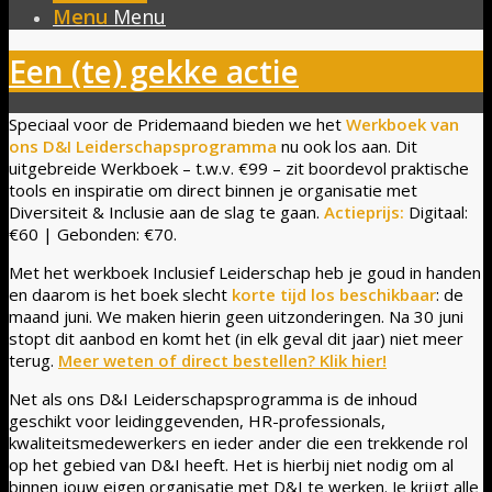
Menu
Menu
Een (te) gekke actie
Speciaal voor de Pridemaand bieden we het
Werkboek van
ons D&I Leiderschapsprogramma
nu ook los aan. Dit
uitgebreide Werkboek – t.w.v. €99 – zit boordevol praktische
tools en inspiratie om direct binnen je organisatie met
Diversiteit & Inclusie aan de slag te gaan.
Actieprijs:
Digitaal:
€60 | Gebonden: €70.
Met het werkboek Inclusief Leiderschap heb je goud in handen
en daarom is het boek slecht
korte tijd los beschikbaar
: de
maand juni. We maken hierin geen uitzonderingen. Na 30 juni
stopt dit aanbod en komt het (in elk geval dit jaar) niet meer
terug.
Meer weten of direct bestellen? Klik hier!
Net als ons D&I Leiderschapsprogramma is de inhoud
geschikt voor leidinggevenden, HR-professionals,
kwaliteitsmedewerkers en ieder ander die een trekkende rol
op het gebied van D&I heeft. Het is hierbij niet nodig om al
binnen jouw eigen organisatie met D&I te werken. Je krijgt alle