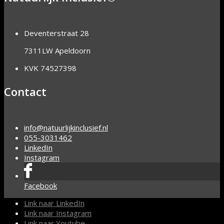
Deventerstraat 28
7311LW Apeldoorn
KVK 74527398
Contact
info@natuurlijkinclusief.nl
055-3031462
LinkedIn
Instagram
Facebook
Link naar LinkedIn
Link naar Instagram
Link naar Youtube