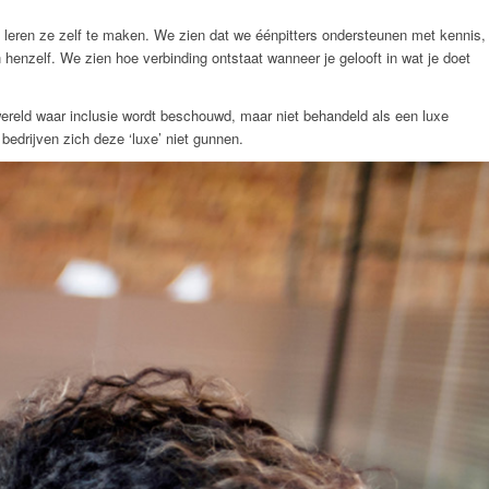
n leren ze zelf te maken. We zien dat we éénpitters ondersteunen met kennis,
 henzelf. We zien hoe verbinding ontstaat wanneer je gelooft in wat je doet
wereld waar inclusie wordt beschouwd, maar niet behandeld als een luxe
bedrijven zich deze ‘luxe’ niet gunnen.