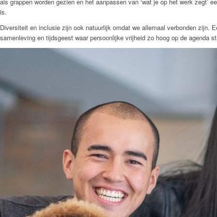
als grappen worden gezien en het aanpassen van ‘wat je op het werk zegt’ een b
is.
Diversiteit en inclusie zijn ook natuurlijk omdat we allemaal verbonden zijn. 
samenleving en tijdsgeest waar persoonlijke vrijheid zo hoog op de agenda st