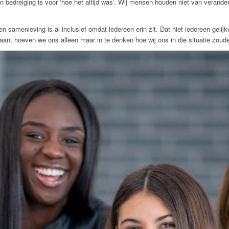
edreiging is voor ‘hoe het altijd was’. Wij mensen houden niet van verandering
Een samenleving is al inclusief omdat iedereen erin zit. Dat niet iedereen gel
aan, hoeven we ons alleen maar in te denken hoe wij ons in die situatie zoude