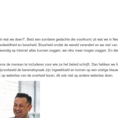
zin wat we doen?’. Best een sombere gedachte die voortkomt uit wat we in Nede
an verdeeldheid en boosheid. Boosheid omdat de wereld verandert en we niet va
woordig op internet alles kunnen zeggen, we niks meer mogen zeggen. En die b
 soms de mensen te includeren voor wie ze het beleid schrijft. Dan hebben we 
bijvoorbeeld de banenafspraak zijn ingewikkeld en komen op een statige blauw
t op websites van de overheid lezen, dit ook niet op andere websites doen.