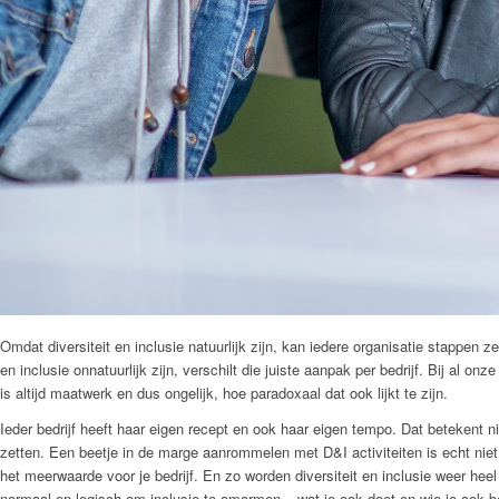
Omdat diversiteit en inclusie natuurlijk zijn, kan iedere organisatie stappen z
en inclusie onnatuurlijk zijn, verschilt die juiste aanpak per bedrijf. Bij al on
is altijd maatwerk en dus ongelijk, hoe paradoxaal dat ook lijkt te zijn.
Ieder bedrijf heeft haar eigen recept en ook haar eigen tempo. Dat betekent niet
zetten. Een beetje in de marge aanrommelen met D&I activiteiten is echt niet 
het meerwaarde voor je bedrijf. En zo worden diversiteit en inclusie weer heel 
normaal en logisch om inclusie te omarmen – wat je ook doet en wie je ook b