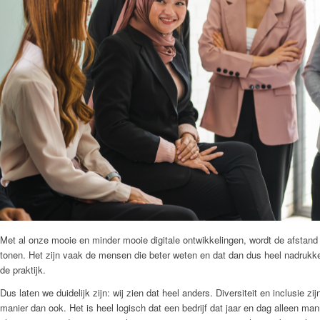
Met al onze mooie en minder mooie digitale ontwikkelingen, wordt de afstand
tonen. Het zijn vaak de mensen die beter weten en dat dan dus heel nadrukkel
de praktijk.
Dus laten we duidelijk zijn: wij zien dat heel anders. Diversiteit en inclusie 
manier dan ook. Het is heel logisch dat een bedrijf dat jaar en dag alleen 