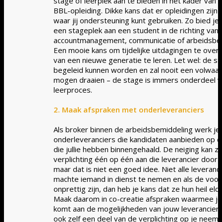
stage of leerplek aan te bieden in het kader van 
BBL-opleiding. Dikke kans dat er opleidingen zijn i
waar jij ondersteuning kunt gebruiken. Zo bied je
een stageplek aan een student in de richting van
accountmanagement, communicatie of arbeidsbem
Een mooie kans om tijdelijke uitdagingen te ove
van een nieuwe generatie te leren. Let wel: de 
begeleid kunnen worden en zal nooit een volwaar
mogen draaien – de stage is immers onderdeel v
leerproces.
2. Maak afspraken met onderleveranciers
Als broker binnen de arbeidsbemiddeling werk je
onderleveranciers die kandidaten aanbieden op 
die jullie hebben binnengehaald. De neiging kan z
verplichting één op één aan die leverancier door 
maar dat is niet een goed idee. Niet alle leverancie
machte iemand in dienst te nemen en als de voo
onprettig zijn, dan heb je kans dat ze hun heil el
Maak daarom in co-creatie afspraken waarmee j
komt aan de mogelijkheden van jouw leverancie
ook zelf een deel van de verplichting op je neemt