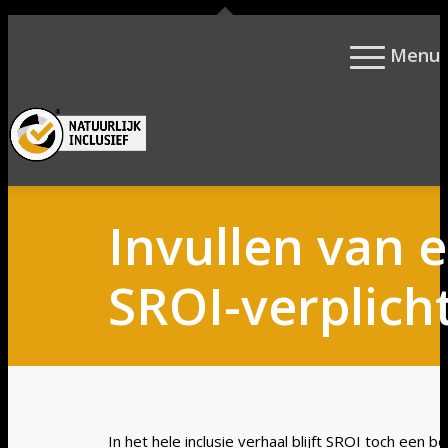
Menu
0
Winkelwagen
Invullen van 
SROI-verplich
In het hele inclusie verhaal blijft SROI toch een b