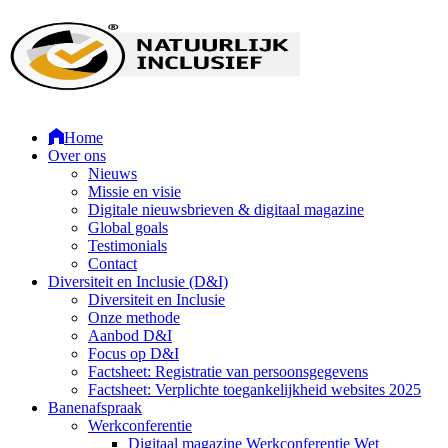
Home
Over ons
Nieuws
Missie en visie
Digitale nieuwsbrieven & digitaal magazine
Global goals
Testimonials
Contact
Diversiteit en Inclusie (D&I)
Diversiteit en Inclusie
Onze methode
Aanbod D&I
Focus op D&I
Factsheet: Registratie van persoonsgegevens
Factsheet: Verplichte toegankelijkheid websites 2025
Banenafspraak
Werkconferentie
Digitaal magazine Werkconferentie Wet