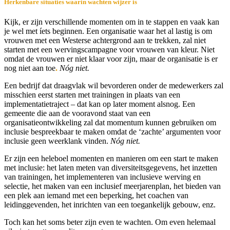
Herkenbare situaties waarin wachten wijzer is
Kijk, er zijn verschillende momenten om in te stappen en vaak kan
je wel met íets beginnen. Een organisatie waar het al lastig is om
vrouwen met een Westerse achtergrond aan te trekken, zal niet
starten met een wervingscampagne voor vrouwen van kleur. Niet
omdat de vrouwen er niet klaar voor zijn, maar de organisatie is er
nog niet aan toe
.
Nóg niet.
Een bedrijf dat draagvlak wil bevorderen onder de medewerkers zal
misschien eerst starten met trainingen in plaats van een
implementatietraject – dat kan op later moment alsnog. Een
gemeente die aan de vooravond staat van een
organisatieontwikkeling zal dat momentum kunnen gebruiken om
inclusie bespreekbaar te maken omdat de ‘zachte’ argumenten voor
inclusie geen weerklank vinden.
Nóg niet.
Er zijn een heleboel momenten en manieren om een start te maken
met inclusie: het laten meten van diversiteitsgegevens, het inzetten
van trainingen, het implementeren van inclusieve werving en
selectie, het maken van een inclusief meerjarenplan, het bieden van
een plek aan iemand met een beperking, het coachen van
leidinggevenden, het inrichten van een toegankelijk gebouw, enz.
Toch kan het soms beter zijn even te wachten. Om even helemaal