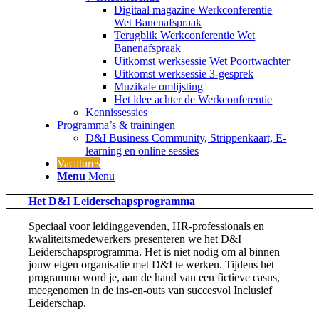
Digitaal magazine Werkconferentie
Wet Banenafspraak
Terugblik Werkconferentie Wet
Banenafspraak
Uitkomst werksessie Wet Poortwachter
Uitkomst werksessie 3-gesprek
Muzikale omlijsting
Het idee achter de Werkconferentie
Kennissessies
Programma’s & trainingen
D&I Business Community, Strippenkaart, E-
learning en online sessies
Vacatures
Menu
Menu
Het D&I Leiderschapsprogramma
Speciaal voor leidinggevenden, HR-professionals en
kwaliteitsmedewerkers presenteren we het D&I
Leiderschapsprogramma. Het is niet nodig om al binnen
jouw eigen organisatie met D&I te werken. Tijdens het
programma word je, aan de hand van een fictieve casus,
meegenomen in de ins-en-outs van succesvol Inclusief
Leiderschap.