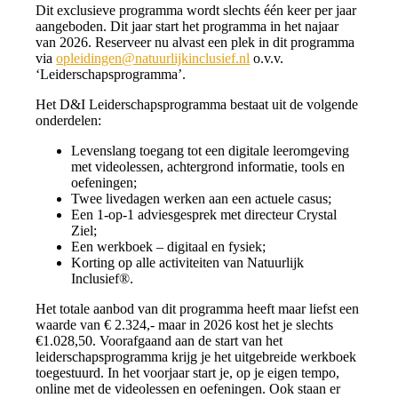
Dit exclusieve programma wordt slechts één keer per jaar
aangeboden. Dit jaar start het programma in het najaar
van 2026. Reserveer nu alvast een plek in dit programma
via
opleidingen@natuurlijkinclusief.nl
o.v.v.
‘Leiderschapsprogramma’.
Het D&I Leiderschapsprogramma bestaat uit de volgende
onderdelen:
Levenslang toegang tot een digitale leeromgeving
met videolessen, achtergrond informatie, tools en
oefeningen;
Twee livedagen werken aan een actuele casus;
Een 1-op-1 adviesgesprek met directeur Crystal
Ziel;
Een werkboek – digitaal en fysiek;
Korting op alle activiteiten van Natuurlijk
Inclusief®.
Het totale aanbod van dit programma heeft maar liefst een
waarde van € 2.324,- maar in 2026 kost het je slechts
€1.028,50. Voorafgaand aan de start van het
leiderschapsprogramma krijg je het uitgebreide werkboek
toegestuurd. In het voorjaar start je, op je eigen tempo,
online met de videolessen en oefeningen. Ook staan er