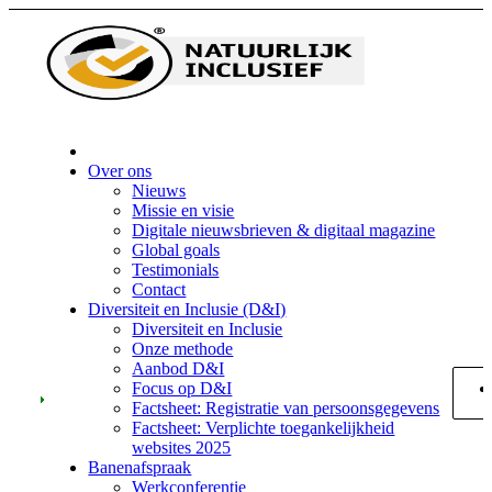
Home
Over ons
Nieuws
Missie en visie
Digitale nieuwsbrieven & digitaal magazine
Global goals
Testimonials
Contact
Diversiteit en Inclusie (D&I)
Diversiteit en Inclusie
Onze methode
Aanbod D&I
Focus op D&I
Factsheet: Registratie van persoonsgegevens
Factsheet: Verplichte toegankelijkheid
websites 2025
Banenafspraak
Werkconferentie