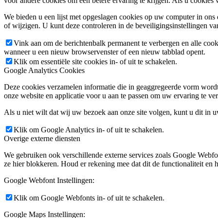
voor andere cookies om een betere ervaring te krijgen. Als u cookies 
We bieden u een lijst met opgeslagen cookies op uw computer in on
of wijzigen. U kunt deze controleren in de beveiligingsinstellingen v
Vink aan om de berichtenbalk permanent te verbergen en alle cook
wanneer u een nieuw browservenster of een nieuw tabblad opent.
Klik om essentiële site cookies in- of uit te schakelen.
Google Analytics Cookies
Deze cookies verzamelen informatie die in geaggregeerde vorm wordt 
onze website en applicatie voor u aan te passen om uw ervaring te ver
Als u niet wilt dat wij uw bezoek aan onze site volgen, kunt u dit in 
Klik om Google Analytics in- of uit te schakelen.
Overige externe diensten
We gebruiken ook verschillende externe services zoals Google Webfo
ze hier blokkeren. Houd er rekening mee dat dit de functionaliteit en h
Google Webfont Instellingen:
Klik om Google Webfonts in- of uit te schakelen.
Google Maps Instellingen: