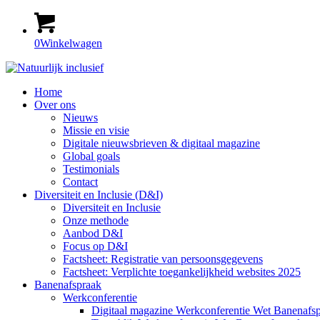
0
Winkelwagen
Home
Over ons
Nieuws
Missie en visie
Digitale nieuwsbrieven & digitaal magazine
Global goals
Testimonials
Contact
Diversiteit en Inclusie (D&I)
Diversiteit en Inclusie
Onze methode
Aanbod D&I
Focus op D&I
Factsheet: Registratie van persoonsgegevens
Factsheet: Verplichte toegankelijkheid websites 2025
Banenafspraak
Werkconferentie
Digitaal magazine Werkconferentie Wet Banenafs