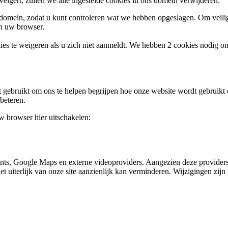
weigert, zullen we alle ingestelde cookies in ons domein verwijderen.
s domein, zodat u kunt controleren wat we hebben opgeslagen. Om vei
an uw browser.
ies te weigeren als u zich niet aanmeldt. We hebben 2 cookies nodig o
gebruikt om ons te helpen begrijpen hoe onze website wordt gebruikt o
beteren.
uw browser hier uitschakelen:
nts, Google Maps en externe videoproviders. Aangezien deze providers
et uiterlijk van onze site aanzienlijk kan verminderen. Wijzigingen zijn 