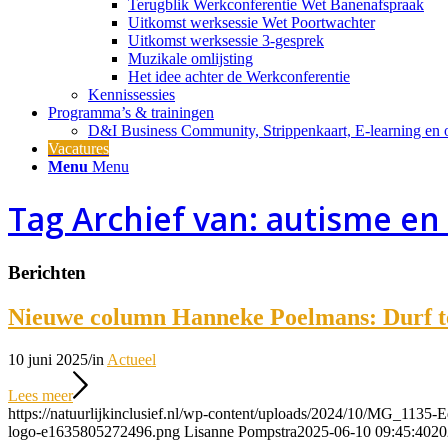
Terugblik Werkconferentie Wet Banenafspraak
Uitkomst werksessie Wet Poortwachter
Uitkomst werksessie 3-gesprek
Muzikale omlijsting
Het idee achter de Werkconferentie
Kennissessies
Programma’s & trainingen
D&I Business Community, Strippenkaart, E-learning en o
Vacatures
Menu
Menu
Tag Archief van: autisme en
Berichten
Nieuwe column Hanneke Poelmans: Durf t
10 juni 2025
/
in
Actueel
Lees meer
https://natuurlijkinclusief.nl/wp-content/uploads/2024/10/MG_1135-E
logo-e1635805272496.png
Lisanne Pompstra
2025-06-10 09:45:40
20