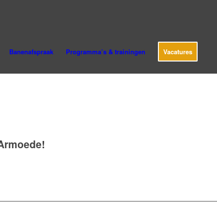
Banenafspraak
Programma’s & trainingen
Vacatures
 Armoede!