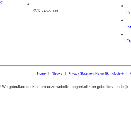
f®
KVK 74527398
Li
In
Fa
Home
Nieuws
Privacy Statement Natuurlijk Inclusief®
! We gebruiken cookies om onze website toegankelijk en gebruiksvriendelijk t