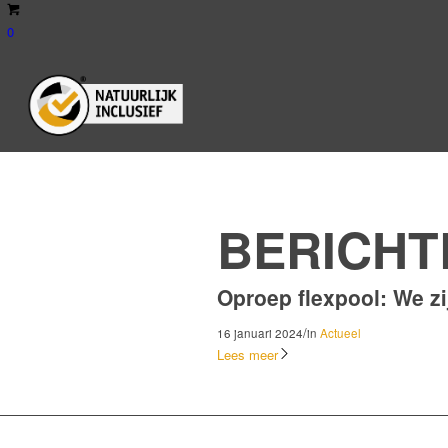
0
Tag Archief van: Beleidsadvis
BERICHT
Oproep flexpool: We z
/
16 januari 2024
in
Actueel
Lees meer