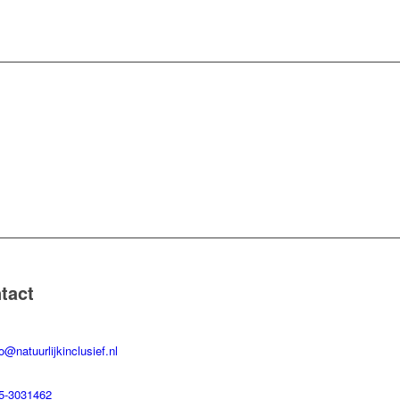
tact
fo@natuurlijkinclusief.nl
5-3031462