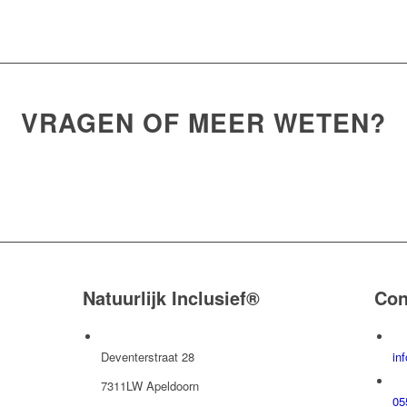
VRAGEN OF MEER WETEN?
Neem contact met ons op
Natuurlijk Inclusief®
Con
Deventerstraat 28
in
7311LW Apeldoorn
05