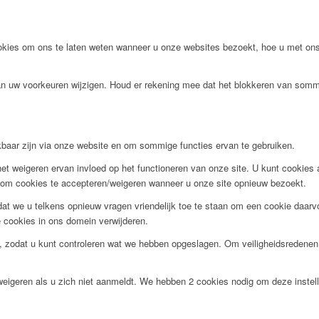
ies om ons te laten weten wanneer u onze websites bezoekt, hoe u met ons 
van uw voorkeuren wijzigen. Houd er rekening mee dat het blokkeren van somm
ikbaar zijn via onze website en om sommige functies ervan te gebruiken.
et weigeren ervan invloed op het functioneren van onze site. U kunt cookies al
en om cookies te accepteren/weigeren wanneer u onze site opnieuw bezoekt.
t we u telkens opnieuw vragen vriendelijk toe te staan om een cookie daarvoo
de cookies in ons domein verwijderen.
, zodat u kunt controleren wat we hebben opgeslagen. Om veiligheidsredene
weigeren als u zich niet aanmeldt. We hebben 2 cookies nodig om deze instel