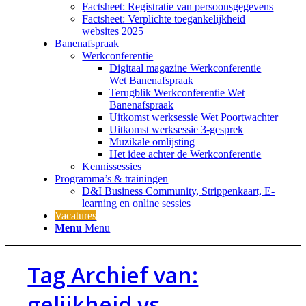
Factsheet: Registratie van persoonsgegevens
Factsheet: Verplichte toegankelijkheid
websites 2025
Banenafspraak
Werkconferentie
Digitaal magazine Werkconferentie
Wet Banenafspraak
Terugblik Werkconferentie Wet
Banenafspraak
Uitkomst werksessie Wet Poortwachter
Uitkomst werksessie 3-gesprek
Muzikale omlijsting
Het idee achter de Werkconferentie
Kennissessies
Programma’s & trainingen
D&I Business Community, Strippenkaart, E-
learning en online sessies
Vacatures
Menu
Menu
Tag Archief van:
gelijkheid vs