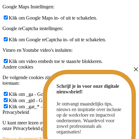
Google Maps Instellingen:
Klik om Google Maps in- of uit te schakelen.
Google reCaptcha instellingen:
Klik om Google reCaptcha in- of uit te schakelen.
Vimeo en Youtube video's insluiten:
Klik om video embeds toe te staan/te blokkeren.
Andere cookies
De volgende cookies zijn ook nodig - U kunt kiezen of u ze wilt
toestaan:
Schrijf je in voor onze digitale
nieuwsbrief!
Klik om _ga - Google Analytics Cookie in/uit te schakelen.
Klik om _gid - Google Analytics Cookie in/uit te schakelen.
Je ontvangt maandelijks tips,
Klik om _gat_* - Google Analytics Cookie in/uit te schakelen.
nieuws en inspiratie over inclusie
Privacybeleid
op de werkvloer en impactvol
ondernemen. Waardevol voor
U kunt meer lezen over onze cookies en privacy-instellingen op
zowel professionals als
onze Privacybeleid-pagina.
organisaties!
Privacy Statement Natuurlijk Inclusief®