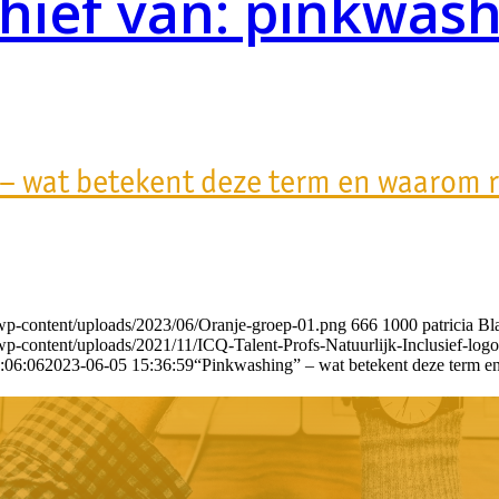
hief van: pinkwas
– wat betekent deze term en waarom r
nl/wp-content/uploads/2023/06/Oranje-groep-01.png
666
1000
patricia Bl
.nl/wp-content/uploads/2021/11/ICQ-Talent-Profs-Natuurlijk-Inclusief-
:06:06
2023-06-05 15:36:59
“Pinkwashing” – wat betekent deze term en