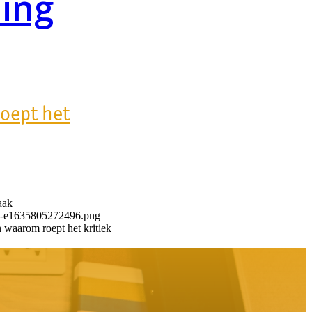
hing
oept het
aak
logo-e1635805272496.png
 waarom roept het kritiek