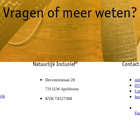
Vragen of meer weten?
Natuurlijk Inclusief®
Contact
Deventerstraat 28
inf
05
7311LW Apeldoorn
Li
ijk
In
KVK 74527398
Fa