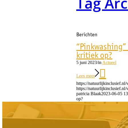
Tag Arc
Berichten
“Pinkwashing” 
kritiek op?
5 juni 2023
/
in
Actueel
Lees meer
https://natuurlijkinclusief.
https://natuurlijkinclusief
patricia Blaak
2023-06-05 13
op?