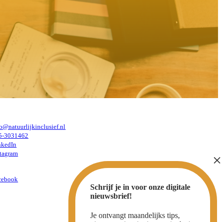
o@natuurlijkinclusief.nl
5-3031462
nkedIn
stagram
cebook
Schrijf je in voor onze digitale
nieuwsbrief!
Je ontvangt maandelijks tips,