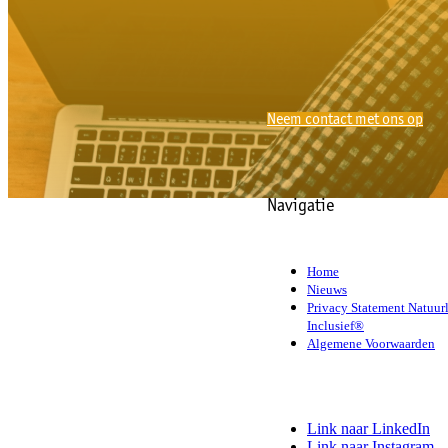
Neem contact met ons op
Navigatie
Home
Nieuws
Privacy Statement Natuurl
Inclusief®
Algemene Voorwaarden
Link naar LinkedIn
Link naar Instagram