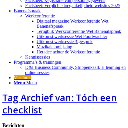
Factsheet: Registratie van persoonsgegevens
Factsheet: Verplichte toegankelijkheid websites 2025
Banenafspraak
Werkconferentie
Digitaal magazine Werkconferentie Wet
Banenafspraak
Terugblik Werkconferentie Wet Banenafspraak
Uitkomst werksessie Wet Poortwachter
Uitkomst werksessie 3-gesprek
Muzikale omlijsting
Het idee achter de Werkconferentie
Kennissessies
Programma’s & trainingen
D&I Business Community, Strippenkaart, E-learning en
online sessies
Vacatures
Menu
Menu
Tag Archief van: Tóch een
checklist
Berichten