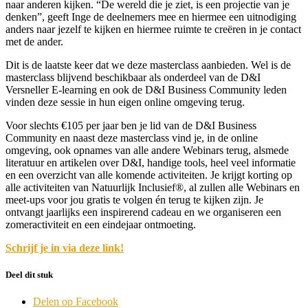
naar anderen kijken. “De wereld die je ziet, is een projectie van je
denken”, geeft Inge de deelnemers mee en hiermee een uitnodiging
anders naar jezelf te kijken en hiermee ruimte te creëren in je contact
met de ander.
Dit is de laatste keer dat we deze masterclass aanbieden. Wel is de
masterclass blijvend beschikbaar als onderdeel van de D&I
Versneller E-learning en ook de D&I Business Community leden
vinden deze sessie in hun eigen online omgeving terug.
Voor slechts €105 per jaar ben je lid van de D&I Business
Community en naast deze masterclass vind je, in de online
omgeving, ook opnames van alle andere Webinars terug, alsmede
literatuur en artikelen over D&I, handige tools, heel veel informatie
en een overzicht van alle komende activiteiten. Je krijgt korting op
alle activiteiten van Natuurlijk Inclusief®, al zullen alle Webinars en
meet-ups voor jou gratis te volgen én terug te kijken zijn. Je
ontvangt jaarlijks een inspirerend cadeau en we organiseren een
zomeractiviteit en een eindejaar ontmoeting.
Schrijf je in via deze link!
Deel dit stuk
Delen op Facebook