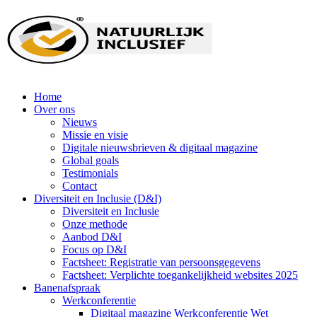
Home
Over ons
Nieuws
Missie en visie
Digitale nieuwsbrieven & digitaal magazine
Global goals
Testimonials
Contact
Diversiteit en Inclusie (D&I)
Diversiteit en Inclusie
Onze methode
Aanbod D&I
Focus op D&I
Factsheet: Registratie van persoonsgegevens
Factsheet: Verplichte toegankelijkheid websites 2025
Banenafspraak
Werkconferentie
Digitaal magazine Werkconferentie Wet