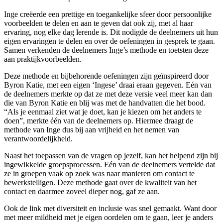
Inge creëerde een prettige en toegankelijke sfeer door persoonlijke
voorbeelden te delen en aan te geven dat ook zij, met al haar
ervaring, nog elke dag lerende is. Dit nodigde de deelnemers uit hun
eigen ervaringen te delen en over de oefeningen in gesprek te gaan.
Samen verkenden de deelnemers Inge’s methode en toetsten deze
aan praktijkvoorbeelden.
Deze methode en bijbehorende oefeningen zijn geïnspireerd door
Byron Katie, met een eigen ‘Ingese’ draai eraan gegeven. Eén van
de deelnemers merkte op dat ze met deze versie veel meer kan dan
die van Byron Katie en blij was met de handvatten die het bood.
“Als je eenmaal ziet wat je doet, kan je kiezen om het anders te
doen”, merkte één van de deelnemers op. Hiermee draagt de
methode van Inge dus bij aan vrijheid en het nemen van
verantwoordelijkheid.
Naast het toepassen van de vragen op jezelf, kan het helpend zijn bij
ingewikkelde groepsprocessen. Eén van de deelnemers vertelde dat
ze in groepen vaak op zoek was naar manieren om contact te
bewerkstelligen. Deze methode gaat over de kwaliteit van het
contact en daarmee zoveel dieper nog, gaf ze aan.
Ook de link met diversiteit en inclusie was snel gemaakt. Want door
met meer mildheid met je eigen oordelen om te gaan, leer je anders