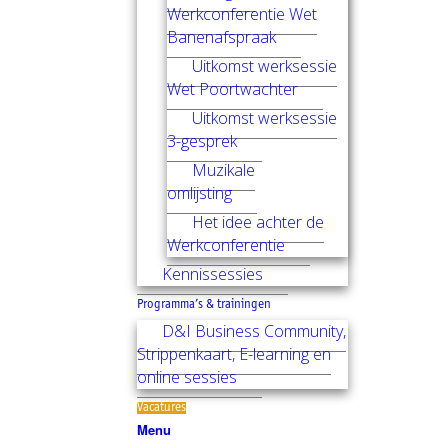
Werkconferentie Wet
Banenafspraak
Uitkomst werksessie
Wet Poortwachter
Uitkomst werksessie
3-gesprek
Muzikale
omlijsting
Het idee achter de
Werkconferentie
Kennissessies
Programma’s & trainingen
D&I Business Community,
Strippenkaart, E-learning en
online sessies
Vacatures
Menu