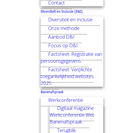
Contact
Diversiteit en Inclusie (D&I)
Diversiteit en Inclusie
Onze methode
Aanbod D&I
Focus op D&I
Factsheet: Registratie van
persoonsgegevens
Factsheet: Verplichte
toegankelijkheid websites
2025
Banenafspraak
Werkconferentie
Digitaal magazine
Werkconferentie Wet
Banenafspraak
Terugblik