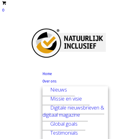
0
Home
Over ons
Nieuws
Missie en visie
Digitale nieuwsbrieven &
digitaal magazine
Global goals
Testimonials