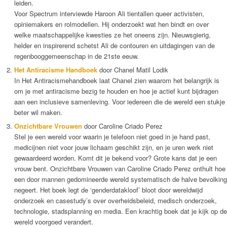
leiden.
Voor Spectrum interviewde Haroon Ali tientallen queer activisten,
opiniemakers en rolmodellen. Hij onderzoekt wat hen bindt en over
welke maatschappelijke kwesties ze het oneens zijn. Nieuwsgierig,
helder en inspirerend schetst Ali de contouren en uitdagingen van de
regenbooggemeenschap in de 21ste eeuw.
Het Antiracisme Handboek
door Chanel Matil Lodik
In Het Antiracismehandboek laat Chanel zien waarom het belangrijk is
om je met antiracisme bezig te houden en hoe je actief kunt bijdragen
aan een inclusieve samenleving. Voor iedereen die de wereld een stukje
beter wil maken.
Onzichtbare Vrouwen
door Caroline Criado Perez
Stel je een wereld voor waarin je telefoon niet goed in je hand past,
medicijnen niet voor jouw lichaam geschikt zijn, en je uren werk niet
gewaardeerd worden. Komt dit je bekend voor? Grote kans dat je een
vrouw bent. Onzichtbare Vrouwen van Caroline Criado Perez onthult hoe
een door mannen gedomineerde wereld systematisch de halve bevolking
negeert. Het boek legt de ‘genderdatakloof’ bloot door wereldwijd
onderzoek en casestudy’s over overheidsbeleid, medisch onderzoek,
technologie, stadsplanning en media. Een krachtig boek dat je kijk op de
wereld voorgoed verandert.