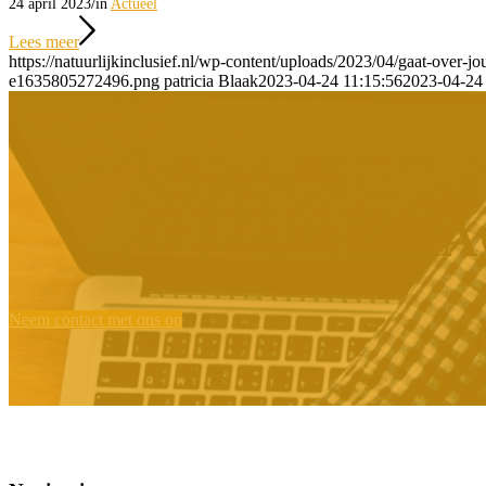
/
24 april 2023
in
Actueel
Lees meer
https://natuurlijkinclusief.nl/wp-content/uploads/2023/04/gaat-over-jo
e1635805272496.png
patricia Blaak
2023-04-24 11:15:56
2023-04-24
VRA
Neem contact met ons op