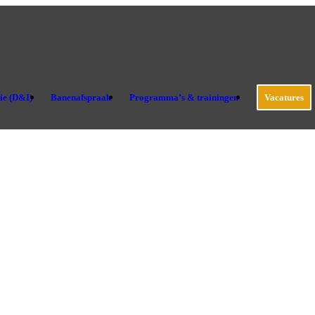
sie (D&I)
Banenafspraak
Programma’s & trainingen
Vacatures