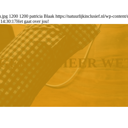
u.jpg
1200
1200
patricia Blaak
https://natuurlijkinclusief.nl/wp-conten
 14:30:17
Het gaat over jou!
GEN OF MEER WE