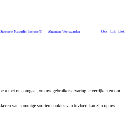
Link
Link
Link
 Statement Natuurlijk Inclusief®
Algemene Voorwaarden
naar
naar
naar
LinkedIn
Instagram
Youtub
oe u met ons omgaat, om uw gebruikerservaring te verrijken en om
okkeren van sommige soorten cookies van invloed kan zijn op uw