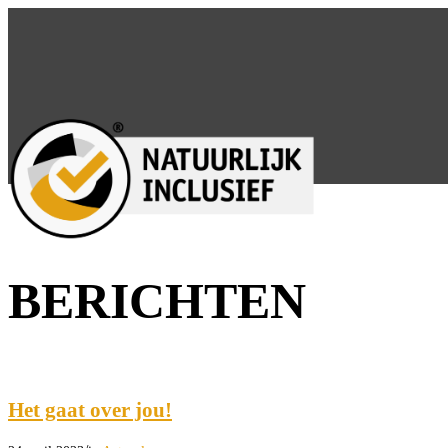
0
Winkelwagen
Tag Archief van: download
BERICHTEN
Het gaat over jou!