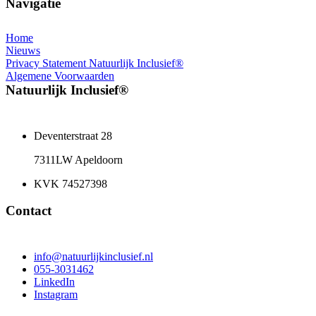
Navigatie
Home
Nieuws
Privacy Statement Natuurlijk Inclusief®
Algemene Voorwaarden
Natuurlijk Inclusief®
Deventerstraat 28
7311LW Apeldoorn
KVK 74527398
Contact
info@natuurlijkinclusief.nl
055-3031462
LinkedIn
Instagram