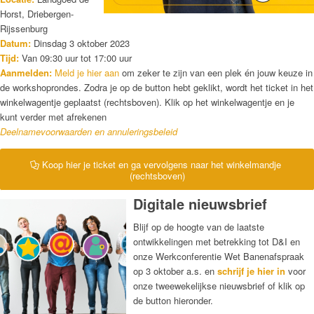
Horst, Driebergen-
Rijssenburg
Datum:
Dinsdag 3 oktober 2023
Tijd:
Van 09:30 uur tot 17:00 uur
Aanmelden:
Meld je hier aan
om zeker te zijn van een plek én jouw keuze in
de workshoprondes. Zodra je op de button hebt geklikt, wordt het ticket in het
winkelwagentje geplaatst (rechtsboven). Klik op het winkelwagentje en je
kunt verder met afrekenen
Deelnamevoorwaarden en annuleringsbeleid
Koop hier je ticket en ga vervolgens naar het winkelmandje
(rechtsboven)
D
igitale nieuwsbrief
Blijf op de hoogte van de laatste
ontwikkelingen met betrekking tot D&I en
onze Werkconferentie Wet Banenafspraak
op 3 oktober a.s. en
schrijf je hier in
voor
onze tweewekelijkse nieuwsbrief of klik op
de button hieronder.