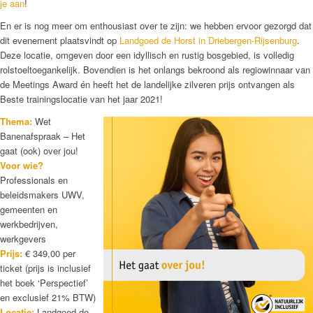
je aan
!
En er is nog meer om enthousiast over te zijn: we hebben ervoor gezorgd dat
dit evenement plaatsvindt op
Landgoed de Horst in Driebergen-Rijsenburg
.
Deze locatie, omgeven door een idyllisch en rustig bosgebied, is volledig
rolstoeltoegankelijk. Bovendien is het onlangs bekroond als regiowinnaar van
de Meetings Award én heeft het de landelijke zilveren prijs ontvangen als
Beste trainingslocatie van het jaar 2021!
Thema:
Wet
Banenafspraak – Het
gaat (ook) over jou!
Voor wie?
Professionals en
beleidsmakers UWV,
gemeenten en
werkbedrijven,
werkgevers
Prijs:
€ 349,00 per
ticket (prijs is inclusief
het boek ‘Perspectief’
en exclusief 21% BTW)
Locatie:
Landgoed de