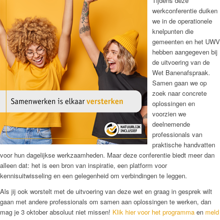
Tijdens deze
werkconferentie duiken
we in de operationele
knelpunten die
gemeenten en het UWV
hebben aangegeven bij
de uitvoering van de
Wet Banenafspraak.
Samen gaan we op
zoek naar concrete
oplossingen en
voorzien we
deelnemende
professionals van
praktische handvatten
voor hun dagelijkse werkzaamheden. Maar deze conferentie biedt meer dan
alleen dat: het is een bron van inspiratie, een platform voor
kennisuitwisseling en een gelegenheid om verbindingen te leggen.
Als jij ook worstelt met de uitvoering van deze wet en graag in gesprek wilt
gaan met andere professionals om samen aan oplossingen te werken, dan
mag je 3 oktober absoluut niet missen!
Klik hier voor het programma
en
meld