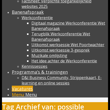
Factsheet: Verplichte toegankelijkheid
websites 2025
Banenafspraak
Werkconferentie
Digitaal magazine Werkconferentie Wet
Banenafspraak
Terugblik Werkconferentie Wet
Banenafspraak
Uitkomst werksessie Wet Poortwachter
Uitkomst werksessie 3-gesprek
Muzikale omlijsting
Het idee achter de Werkconferentie
Kennissessies
Programma’s & trainingen
D&I Business Community, Strippenkaart, E-
learning en online sessies
Vacatures
Menu
Menu
Tag Archief van: possible