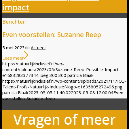
impact
Berichten
Even voorstellen: Suzanne Reep
5 mei 2023
/
in
Actueel
Lees meer
https://natuurlijkinclusief.nl/wp-
content/uploads/2023/05/Suzanne-Reep-Possible-Impact-
e1683283377344.jpeg
300
300
patricia Blaak
https://natuurlijkinclusief.nl/wp-content/uploads/2021/11/ICQ-
Talent-Profs-Natuurlijk-Inclusief-logo-e1635805272496.png
patricia Blaak
2023-05-05 11:40:02
2023-05-08 12:00:04
Even
voorstellen: Suzanne Reep
Vragen of meer