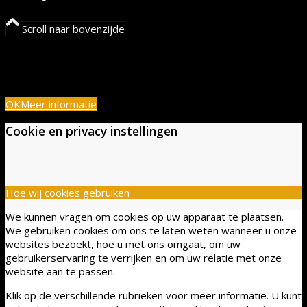
Scroll naar bovenzijde
🍪 Cookies voor een inclusieve ervaring! We gebruiken cookies
om onze website toegankelijk en gebruiksvriendelijk te
houden. Door verder te gaan, ga je hiermee akkoord.
OK
Meer informatie
Cookie en privacy instellingen
Hoe wij cookies gebruiken
We kunnen vragen om cookies op uw apparaat te plaatsen.
We gebruiken cookies om ons te laten weten wanneer u onze
websites bezoekt, hoe u met ons omgaat, om uw
gebruikerservaring te verrijken en om uw relatie met onze
website aan te passen.
Klik op de verschillende rubrieken voor meer informatie. U kunt