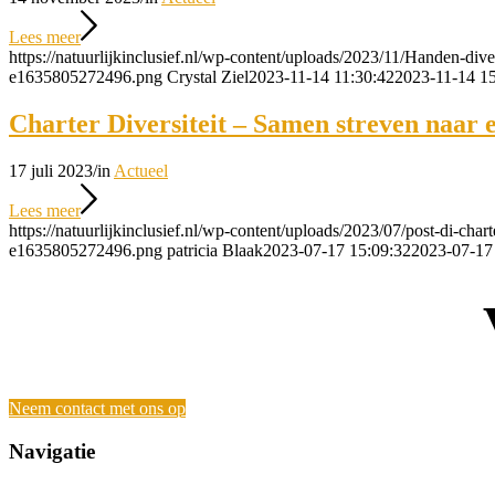
Lees meer
https://natuurlijkinclusief.nl/wp-content/uploads/2023/11/Handen-dive
e1635805272496.png
Crystal Ziel
2023-11-14 11:30:42
2023-11-14 15
Charter Diversiteit – Samen streven naar 
17 juli 2023
/
in
Actueel
Lees meer
https://natuurlijkinclusief.nl/wp-content/uploads/2023/07/post-di-chart
e1635805272496.png
patricia Blaak
2023-07-17 15:09:32
2023-07-17
Neem contact met ons op
Navigatie