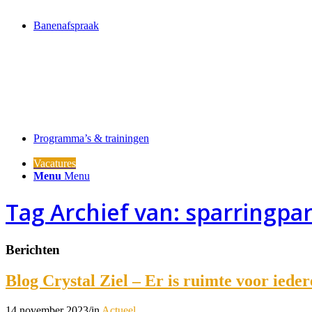
Banenafspraak
Programma’s & trainingen
Vacatures
Menu
Menu
Tag Archief van: sparringpa
Berichten
Blog Crystal Ziel – Er is ruimte voor iede
14 november 2023
/
in
Actueel