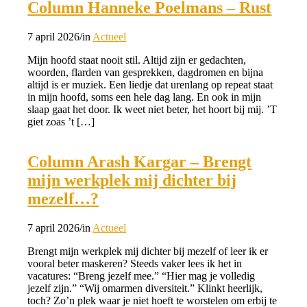
Column Hanneke Poelmans – Rust
7 april 2026
/
in
Actueel
Mijn hoofd staat nooit stil. Altijd zijn er gedachten,
woorden, flarden van gesprekken, dagdromen en bijna
altijd is er muziek. Een liedje dat urenlang op repeat staat
in mijn hoofd, soms een hele dag lang. En ook in mijn
slaap gaat het door. Ik weet niet beter, het hoort bij mij. ’T
giet zoas ’t […]
Column Arash Kargar – Brengt
mijn werkplek mij dichter bij
mezelf…?
7 april 2026
/
in
Actueel
Brengt mijn werkplek mij dichter bij mezelf of leer ik er
vooral beter maskeren? Steeds vaker lees ik het in
vacatures: “Breng jezelf mee.” “Hier mag je volledig
jezelf zijn.” “Wij omarmen diversiteit.” Klinkt heerlijk,
toch? Zo’n plek waar je niet hoeft te worstelen om erbij te