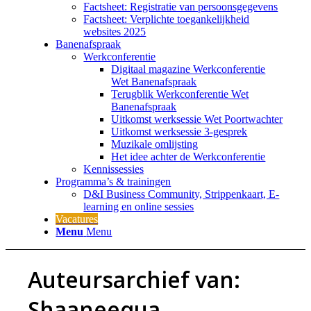
Factsheet: Registratie van persoonsgegevens
Factsheet: Verplichte toegankelijkheid
websites 2025
Banenafspraak
Werkconferentie
Digitaal magazine Werkconferentie
Wet Banenafspraak
Terugblik Werkconferentie Wet
Banenafspraak
Uitkomst werksessie Wet Poortwachter
Uitkomst werksessie 3-gesprek
Muzikale omlijsting
Het idee achter de Werkconferentie
Kennissessies
Programma’s & trainingen
D&I Business Community, Strippenkaart, E-
learning en online sessies
Vacatures
Menu
Menu
Auteursarchief van:
Shaaneequa