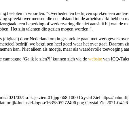
sing besloten in woorden: “Overheden en bedrijven spreken een andere t
ving spreekt over mensen die een afstand tot de arbeidsmarkt hebben ma
zorgtaak, een beperking of werkervaring die niet aansluit bij wat de ma
ben. Het zijn talenten die gezien mogen worden.”.
 (digitaal) door Nederland om in gesprek te gaan met werkgevers over
ercieel bedrijf, we begrijpen heel goed waar het over gaat. Daarom zie
rnemen kan. Niet alleen als moetje, maar als waardevolle toevoeging aan
de campagne ‘Ga ik je zien?!’ kunnen zich via de
website
van ICQ-Talen
oads/2021/03/Ga-ik-je-zien-01.jpg
668
1000
Crystal Ziel
https://natuurli
Natuurlijk-Inclusief-logo-e1635805272496.png
Crystal Ziel
2021-04-26 