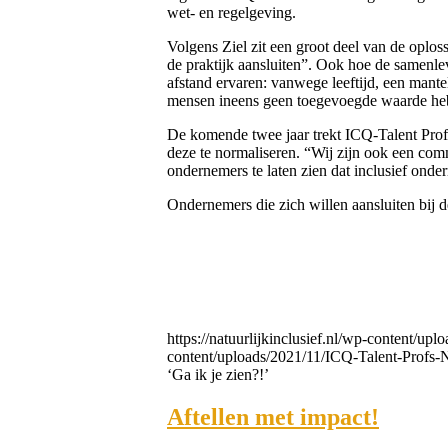
wet- en regelgeving.
Volgens Ziel zit een groot deel van de oplos
de praktijk aansluiten”. Ook hoe de samenle
afstand ervaren: vanwege leeftijd, een mantel
mensen ineens geen toegevoegde waarde heb
De komende twee jaar trekt ICQ-Talent Profs
deze te normaliseren. “Wij zijn ook een comm
ondernemers te laten zien dat inclusief onde
Ondernemers die zich willen aansluiten bij 
https://natuurlijkinclusief.nl/wp-content/upl
content/uploads/2021/11/ICQ-Talent-Profs-
‘Ga ik je zien?!’
Aftellen met impact!