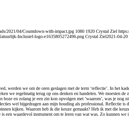
ploads/2021/04/Countdown-with-impact.jpg
1080
1920
Crystal Ziel
https:
Natuurlijk-Inclusief-logo-e1635805272496.png
Crystal Ziel
2021-04-20 
deed, werden we om de oren geslagen met de term ‘reflectie’. In het ka
keken we regelmatig terug op ons denken en handelen. We moesten de z
en boze en zolang je een zin kon opvolgen met ‘waarom’, was je nog niet
lecties wel bijgedragen aan mijn houding als professional. Reflectie is
 binnen kijken. Waarom heb ik die keuze gemaakt? Heb ik met die keuze
ie is een waardevol instrument om te leren van wat was. Zo kunnen we 