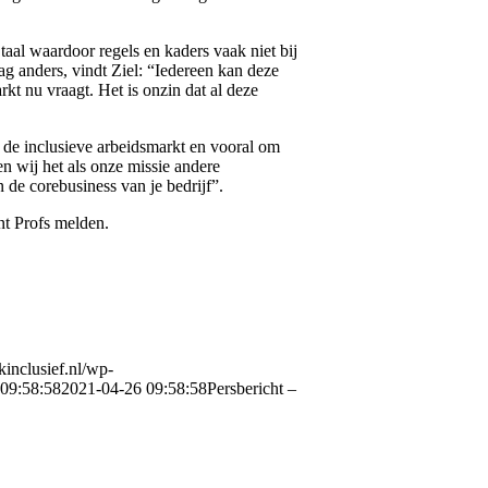
aal waardoor regels en kaders vaak niet bij
g anders, vindt Ziel: “Iedereen kan deze
rkt nu vraagt. Het is onzin dat al deze
 de inclusieve arbeidsmarkt en vooral om
n wij het als onze missie andere
 de corebusiness van je bedrijf”.
t Profs melden.
jkinclusief.nl/wp-
09:58:58
2021-04-26 09:58:58
Persbericht –