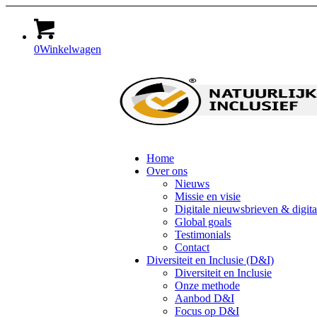
0
Winkelwagen
Home
Over ons
Nieuws
Missie en visie
Digitale nieuwsbrieven & digit
Global goals
Testimonials
Contact
Diversiteit en Inclusie (D&I)
Diversiteit en Inclusie
Onze methode
Aanbod D&I
Focus op D&I