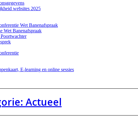
soonsgegevens
ijkheid websites 2025
onferentie Wet Banenafspraak
ie Wet Banenafspraak
 Poortwachter
esprek
onferentie
enkaart, E-learning en online sessies
orie: Actueel