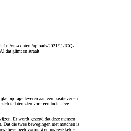
lusief.nl/wp-content/uploads/2021/11/ICQ-
Al dat glimt en straalt
jke bijdrage leveren aan een positiever en
ich te laten zien voor een inclusieve
fwijzen. Er wordt gezegd dat deze mensen
n. Dat die twee bewegingen niet matchen is
 negatieve beeldvorming en ingewikkelde