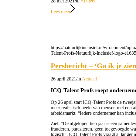
28 mei 2021
/
in
Actueel
Lees meer
https://natuurlijkinclusief.nl/wp-content/up
Talent-Profs-Natuurlijk-Inclusief-logo-e1
Persbericht – ‘Ga ik je zien
26 april 2021
/
in
Actueel
ICQ-Talent Profs roept ondernemer
Op 26 april start ICQ-Talent Profs de tweeja
meer realistisch beeld van mensen met een a
arbeidsmarkt. “Iedere ondernemer kan inclus
Ziel: “De afgelopen tien jaar is een samenl
frauderen, parasiteren, geen toegevoegde w
logisch”. ICQ-Talent Profs vraagt al lange