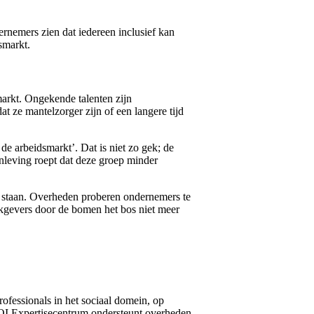
rnemers zien dat iedereen inclusief kan
smarkt.
arkt. Ongekende talenten zijn
ze mantelzorger zijn of een langere tijd
e arbeidsmarkt’. Dat is niet zo gek; de
menleving roept dat deze groep minder
g staan. Overheden proberen ondernemers te
kgevers door de bomen het bos niet meer
ofessionals in het sociaal domein, op
OI Expertisecentrum ondersteunt overheden