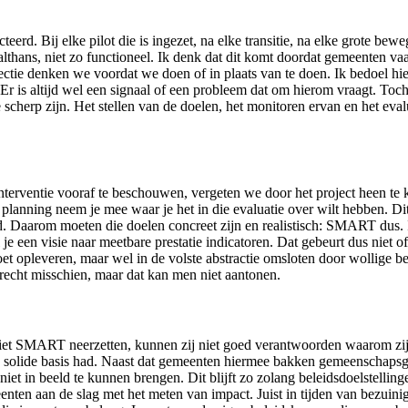
eerd. Bij elke pilot die is ingezet, na elke transitie, na elke grote bewe
althans, niet zo functioneel. Ik denk dat dit komt doordat gemeenten va
flectie denken we voordat we doen of in plaats van te doen. Ik bedoel hi
r is altijd wel een signaal of een probleem dat om hierom vraagt. Toch
erp zijn. Het stellen van de doelen, het monitoren ervan en het evalue
erventie vooraf te beschouwen, vergeten we door het project heen te ki
 planning neem je mee waar je het in die evaluatie over wilt hebben. Dit
. Daarom moeten die doelen concreet zijn en realistisch: SMART dus. I
je een visie naar meetbare prestatie indicatoren. Dat gebeurt dus niet 
moet opleveren, maar wel in de volste abstractie omsloten door wollige 
terecht misschien, maar dat kan men niet aantonen.
t SMART neerzetten, kunnen zij niet goed verantwoorden waarom zij d
n solide basis had. Naast dat gemeenten hiermee bakken gemeenschapsge
niet in beeld te kunnen brengen. Dit blijft zo zolang beleidsdoelstellin
enten aan de slag met het meten van impact. Juist in tijden van bezuin