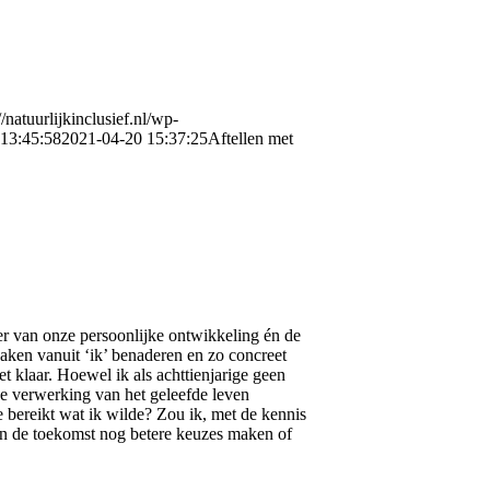
//natuurlijkinclusief.nl/wp-
13:45:58
2021-04-20 15:37:25
Aftellen met
der van onze persoonlijke ontwikkeling én de
aken vanuit ‘ik’ benaderen en zo concreet
 klaar. Hoewel ik als achttienjarige geen
 de verwerking van het geleefde leven
 bereikt wat ik wilde? Zou ik, met de kennis
in de toekomst nog betere keuzes maken of