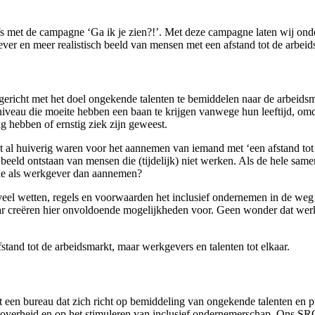
s met de campagne ‘Ga ik je zien?!’. Met deze campagne laten wij onde
ver en meer realistisch beeld van mensen met een afstand tot de arbeid
ericht met het doel ongekende talenten te bemiddelen naar de arbeidsm
 die moeite hebben een baan te krijgen vanwege hun leeftijd, omdat 
g hebben of ernstig ziek zijn geweest.
 al huiverig waren voor het aannemen van iemand met ‘een afstand tot d
f beeld ontstaan van mensen die (tijdelijk) niet werken. Als de hele sa
ie als werkgever dan aannemen?
 veel wetten, regels en voorwaarden het inclusief ondernemen in de we
aar creëren hier onvoldoende mogelijkheden voor. Geen wonder dat wer
tand tot de arbeidsmarkt, maar werkgevers en talenten tot elkaar.
t een bureau dat zich richt op bemiddeling van ongekende talenten en pr
overheid en op het stimuleren van inclusief ondernemerschap. Ons SR