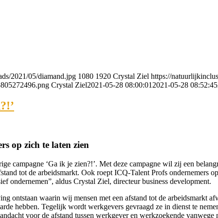
loads/2021/05/diamand.jpg
1080
1920
Crystal Ziel
https://natuurlijkinc
635805272496.png
Crystal Ziel
2021-05-28 08:00:01
2021-05-28 08:52:45
?!’
s op zich te laten zien
rige campagne ‘Ga ik je zien?!’. Met deze campagne wil zij een belangri
fstand tot de arbeidsmarkt. Ook roept ICQ-Talent Profs ondernemers op z
ief ondernemen”, aldus Crystal Ziel, directeur business development.
eving ontstaan waarin wij mensen met een afstand tot de arbeidsmarkt a
aarde hebben. Tegelijk wordt werkgevers gevraagd ze in dienst te neme
r aandacht voor de afstand tussen werkgever en werkzoekende vanwege