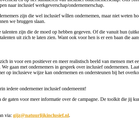
appen naar inclusief werkgeverschap/ondernemerschap.
rnemers zijn die wel inclusief wíllen ondernemen, maar niet weten ho
unnen we bruggen slaan.
alenten zijn die de moed op hebben gegeven. Of die vanuit hun (uitker
enten uit zich te laten zien. Want ook voor hen is er een baan die aansl
ich in voor een positiever en meer realistisch beeld van mensen met e
. We gaan met ondernemers in gesprek over inclusief ondernemen. Laat 
emer op inclusieve wijze kan ondernemen en ondersteunen bij het overk
rin iedere ondernemer inclusief onderneemt!
de gaten voor meer informatie over de campagne. De toolkit die jij kun
.
an via:
gijz@natuurlijkinclusief.nl
.