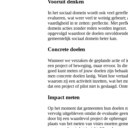
Vooruit denken
In het sociaal domein wordt ook veel gereflect
evalueren, wat weer veel te weinig gebeurt; 
vaardigheid in te zetten: preflectie. Met pre
domein acties zonder reden worden ingezet. E
opgevolgd waardoor de doelen onvoldoende sch
gemeentelijk sociaal domein beter kan.
Concrete doelen
Wanneer we verzaken de geplande actie of int
een project of beweging, maar ervoor. In die
goed kunt meten of jouw doelen zijn behaald
men concrete doelen lastig. Want hoe vertaal 
waarom zij een activiteit inzetten, wat het 
dat een project of pilot niet is geslaagd. On
Impact meten
Op het moment dat gemeenten hun doelen nie
vervolg uitgebleven omdat de evaluatie gee
door bij een waardevol project de opbrengst 
plaats van het meten van visies moeten geme