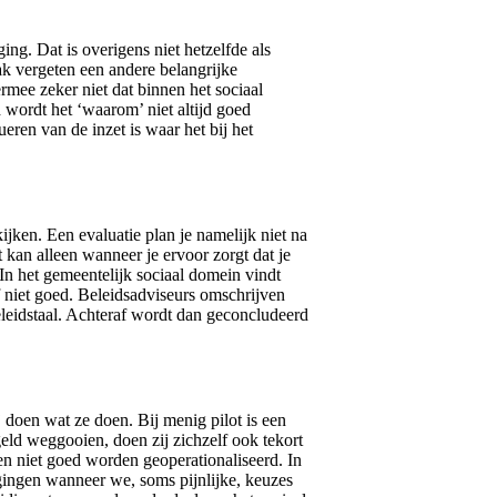
ging. Dat is overigens niet hetzelfde als
ak vergeten een andere belangrijke
ermee zeker niet dat binnen het sociaal
 wordt het ‘waarom’ niet altijd goed
ren van de inzet is waar het bij het
jken. Een evaluatie plan je namelijk niet na
 kan alleen wanneer je ervoor zorgt dat je
n het gemeentelijk sociaal domein vindt
of niet goed. Beleidsadviseurs omschrijven
beleidstaal. Achteraf wordt dan geconcludeerd
oen wat ze doen. Bij menig pilot is een
ld weggooien, doen zij zichzelf ook tekort
gen niet goed worden geoperationaliseerd. In
igingen wanneer we, soms pijnlijke, keuzes