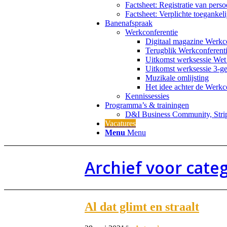
Factsheet: Registratie van per
Factsheet: Verplichte toegankel
Banenafspraak
Werkconferentie
Digitaal magazine Werkc
Terugblik Werkconferent
Uitkomst werksessie Wet
Uitkomst werksessie 3-g
Muzikale omlijsting
Het idee achter de Werkc
Kennissessies
Programma’s & trainingen
D&I Business Community, Stripp
Vacatures
Menu
Menu
Archief voor categ
Al dat glimt en straalt