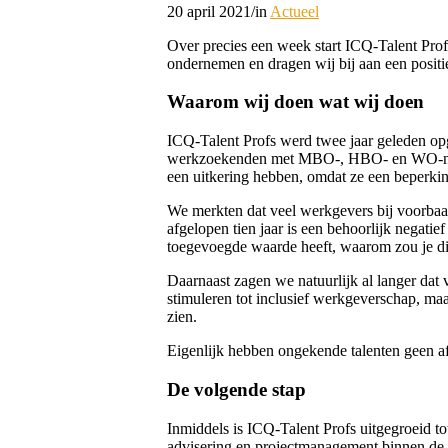
20 april 2021
/
in
Actueel
Over precies een week start ICQ-Talent Prof
ondernemen en dragen wij bij aan een positie
Waarom wij doen wat wij doen
ICQ-Talent Profs werd twee jaar geleden opg
werkzoekenden met MBO-, HBO- en WO-niveau
een uitkering hebben, omdat ze een beperkin
We merkten dat veel werkgevers bij voorbaat
afgelopen tien jaar is een behoorlijk negatie
toegevoegde waarde heeft, waarom zou je d
Daarnaast zagen we natuurlijk al langer dat
stimuleren tot inclusief werkgeverschap, m
zien.
Eigenlijk hebben ongekende talenten geen afs
De volgende stap
Inmiddels is ICQ-Talent Profs uitgegroeid to
advisering en projectmanagement binnen de 