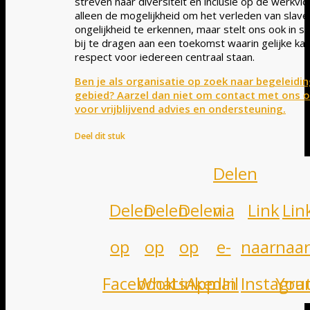
streven naar diversiteit en inclusie op de werkvlo
alleen de mogelijkheid om het verleden van slaver
ongelijkheid te erkennen, maar stelt ons ook in st
bij te dragen aan een toekomst waarin gelijke ka
respect voor iedereen centraal staan.
Ben je als organisatie op zoek naar begeleidin
gebied? Aarzel dan niet om contact met ons 
voor vrijblijvend advies en ondersteuning.
Deel dit stuk
Delen
Delen
Delen
Delen
via
Link
Lin
op
op
op
e-
naar
naa
Facebook
WhatsApp
LinkedIn
mail
Instagr
You