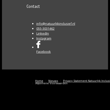
Contact
info@natuurlijkinclusief.nl
055-3031462
LinkedIn
Instagram
Facebook
Home
Nieuws
Privacy Statement Natuurlijk Inclus
Algemene Voorwaarden
🍪 Cookies voor een inclusieve ervaring! We gebruiken cookies
om onze website toegankelijk en gebruiksvriendelijk te
houden. Door verder te gaan, ga je hiermee akkoord.