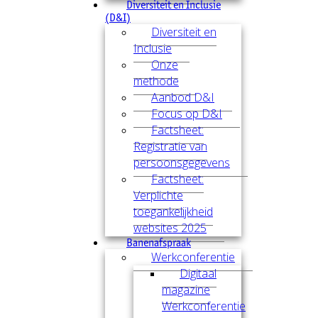
Diversiteit en Inclusie
(D&I)
Diversiteit en
Inclusie
Onze
methode
Aanbod D&I
Focus op D&I
Factsheet:
Registratie van
persoonsgegevens
Factsheet:
Verplichte
toegankelijkheid
websites 2025
Banenafspraak
Werkconferentie
Digitaal
magazine
Werkconferentie