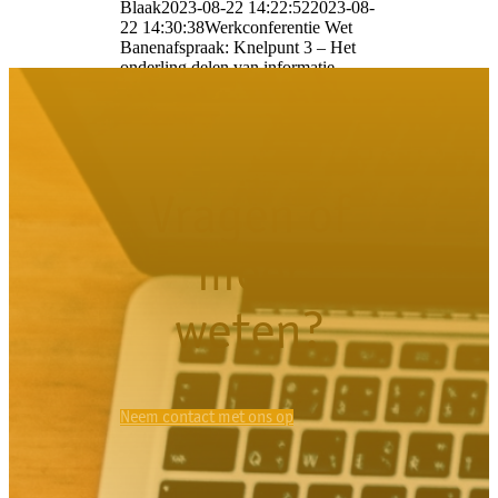
Blaak
2023-08-22 14:22:52
2023-08-
22 14:30:38
Werkconferentie Wet
Banenafspraak: Knelpunt 3 – Het
onderling delen van informatie
Vragen of
meer
weten?
Neem contact met ons op