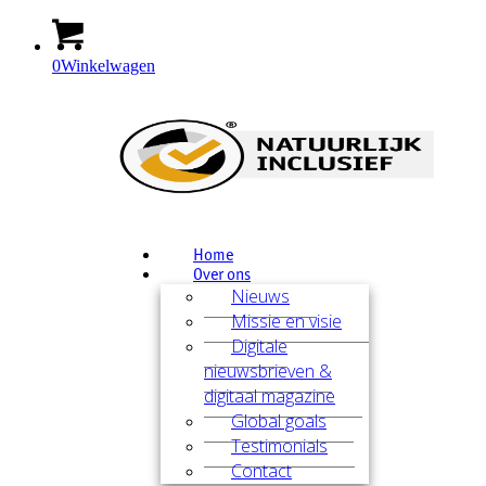
0
Winkelwagen
Home
Over ons
Nieuws
Missie en visie
Digitale
nieuwsbrieven &
digitaal magazine
Global goals
Testimonials
Contact