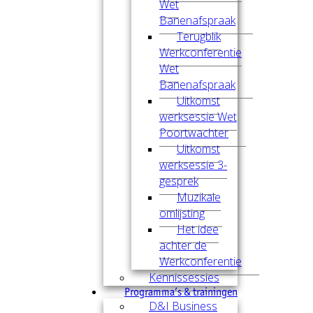
Wet
Banenafspraak
Terugblik
Werkconferentie
Wet
Banenafspraak
Uitkomst
werksessie Wet
Poortwachter
Uitkomst
werksessie 3-
gesprek
Muzikale
omlijsting
Het idee
achter de
Werkconferentie
Kennissessies
Programma’s & trainingen
D&I Business