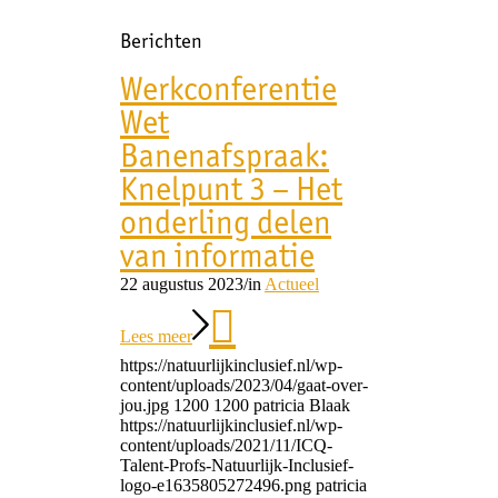
Berichten
Werkconferentie
Wet
Banenafspraak:
Knelpunt 3 – Het
onderling delen
van informatie
22 augustus 2023
/
in
Actueel
Lees meer
https://natuurlijkinclusief.nl/wp-
content/uploads/2023/04/gaat-over-
jou.jpg
1200
1200
patricia Blaak
https://natuurlijkinclusief.nl/wp-
content/uploads/2021/11/ICQ-
Talent-Profs-Natuurlijk-Inclusief-
logo-e1635805272496.png
patricia