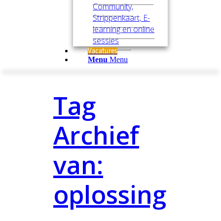
Community,
Strippenkaart, E-
learning en online
sessies
Vacatures
Menu
Menu
Tag
Archief
van:
oplossing